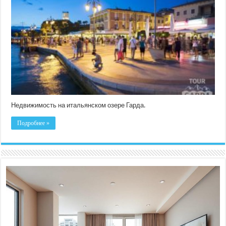
итальянском
озере
Гарда
Недвижимость на итальянском озере Гарда.
Подробнее »