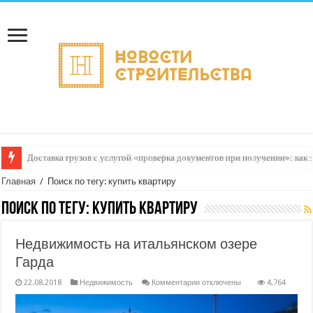
Доставка грузов с услугой «проверка документов при получении»: как 
Главная
/
Поиск по тегу: купить квартиру
Поиск по тегу:
купить квартиру
Недвижимость на итальянском озере
Гарда
к
22.08.2018
Недвижимость
Комментарии
отключены
4,764
записи
Недвижимость
на