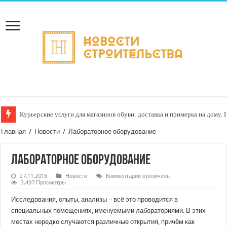
Курьерские услуги для магазинов обуви: доставка и примерка на дому.
Как рассчитать оптимальную длину маршрута для одного курьера: пра
Главная
/
Новости
/
Лабораторное оборудование
Лабораторное оборудование
к
27.11.2018
Новости
Комментарии
отключены
записи
3,497 Просмотры
Лабораторное
оборудование
Исследования, опыты, анализы – всё это проводится в
специальных помещениях, именуемыми лабораториями. В этих
местах нередко случаются различные открытия, причём как