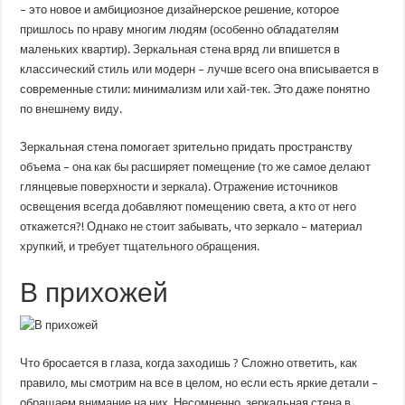
интерьере:
– это новое и амбициозное дизайнерское решение, которое
способы
пришлось по нраву многим людям (особенно обладателям
оформления
маленьких квартир). Зеркальная стена вряд ли впишется в
классический стиль или модерн – лучше всего она вписывается в
современные стили: минимализм или хай-тек. Это даже понятно
по внешнему виду.
Зеркальная стена помогает зрительно придать пространству
объема – она как бы расширяет помещение (то же самое делают
глянцевые поверхности и зеркала). Отражение источников
освещения всегда добавляют помещению света, а кто от него
откажется?! Однако не стоит забывать, что зеркало – материал
хрупкий, и требует тщательного обращения.
В прихожей
Что бросается в глаза, когда заходишь ? Сложно ответить, как
правило, мы смотрим на все в целом, но если есть яркие детали –
обращаем внимание на них. Несомненно, зеркальная стена в