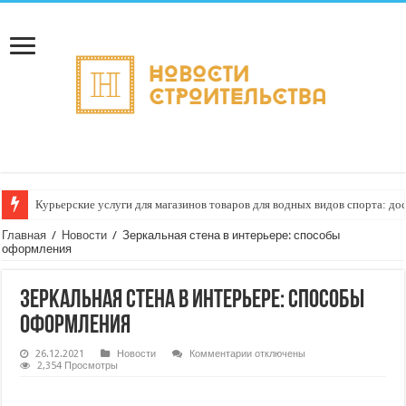
Курьерские услуги для магазинов товаров для водных видов спорта: до
Как настроить автоматическое формирование рейтинга курьеров по кач
Главная
/
Новости
/
Зеркальная стена в интерьере: способы
оформления
Зеркальная стена в интерьере: способы
оформления
к
26.12.2021
Новости
Комментарии
отключены
записи
2,354 Просмотры
Зеркальная
стена
в