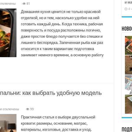
и м
отключены
81
аписи
4 
ухня
Домашняя кухня ценится не только красивой
ез
отделкой, но и тем, насколько удобно на ней
ишней
уеты:
готовить каждый день. Когда техника, рабочая
ак
Ново
поверхность и посуда расположены логично,
апечь
ыбу
даже простое блюдо получается без спешки и
уховке
лишнего беспорядка. Запеченная рыба как раз
относится к таким вариантам: подготовка
охранить
орядок
занимает немного времени, а основную работу
пальни: как выбрать удобную модель
к
и
отключены
99
записи
Двуспальная
Практичная статья о выборе двуспальной
кровать
кровати: размеры, основание, матрас,
для
спальни:
Подп
материалы, изголовье, доставка и уход.
как