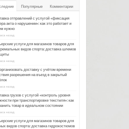
следние
Популярные
Комментарии
тавка отправлений с услугой «фиксация
ра акта о нарушении»: как это работает и
ем нужно
часа назад
ьерские услуги для магазинов товаров для
тремальных видов спорта: доставка шлемов
ащиты
часа назад
 организовать доставку с учётом времени
ствия разрешения на въезд в закрытый
ёлок
часа назад
тавка грузов с услугой «контроль уровня
жности при транспортировке текстиля»: как
ранить товар в идеальном состоянии
часа назад
ьерские услуги для магазинов товаров для
ных видов спорта: доставка гидрокостюмов