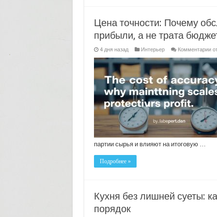
бе
ли
на
Цена точности: Почему об
на
ст
прибыли, а не трата бюдже
к
4 дня назад
Интерьер
Комментарии
о
за
Це
то
По
об
ве
—
эт
за
пр
а
не
тр
бю
партии сырья и влияют на итоговую …
Подробнее »
Кухня без лишней суеты: ка
порядок