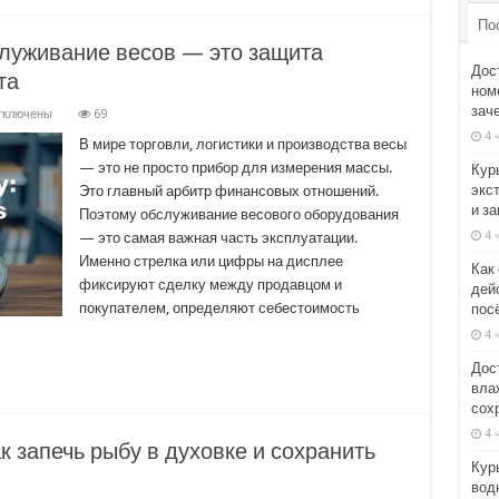
з
шней
По
грузки
служивание весов — это защита
ены
Дос
та
номе
зач
тключены
69
писи
4 
на
В мире торговли, логистики и производства весы
чности:
— это не просто прибор для измерения массы.
Кур
чему
служивание
экс
Это главный арбитр финансовых отношений.
сов
и з
Поэтому обслуживание весового оборудования
о
4 
— это самая важная часть эксплуатации.
щита
ибыли,
Именно стрелка или цифры на дисплее
Как
фиксируют сделку между продавцом и
дей
ата
покупателем, определяют себестоимость
пос
джета
4 
Дос
вла
сох
4 
к запечь рыбу в духовке и сохранить
Кур
вод