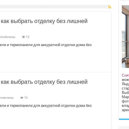
 как выбрать отделку без лишней
отключены
13
аписи
ибкий
ели и термопанели для аккуратной отделки дома без
ирпич
ля
асада:
ак
ыбрать
тделку
ез
ишней
Сня
агрузки
мож
 как выбрать отделку без лишней
а
Янд
тены
стар
Выб
Мар
тключены
15
фот
писи
бкий
вла
ели и термопанели для аккуратной отделки дома без
рпич
арен
я
сада:
к
брать
делку