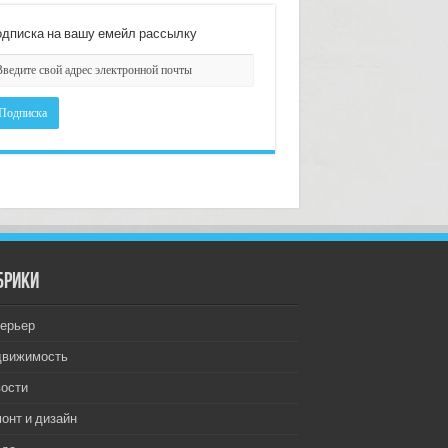
дписка на вашу емейл рассылку
брики
ерьер
движимость
ости
онт и дизайн