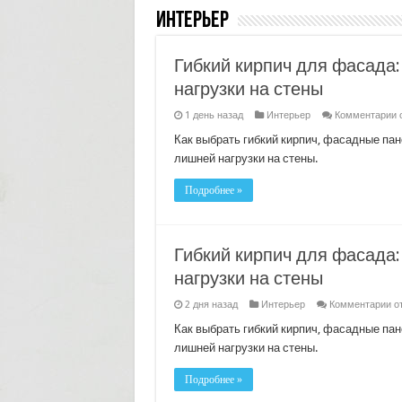
Интерьер
Гибкий кирпич для фасада:
нагрузки на стены
к
1 день назад
Интерьер
Комментарии
з
Г
Как выбрать гибкий кирпич, фасадные пан
к
лишней нагрузки на стены.
д
ф
к
Подробнее »
в
о
б
л
н
Гибкий кирпич для фасада:
н
с
нагрузки на стены
к
2 дня назад
Интерьер
Комментарии
о
за
Ги
Как выбрать гибкий кирпич, фасадные пан
ки
лишней нагрузки на стены.
дл
фа
ка
Подробнее »
вы
от