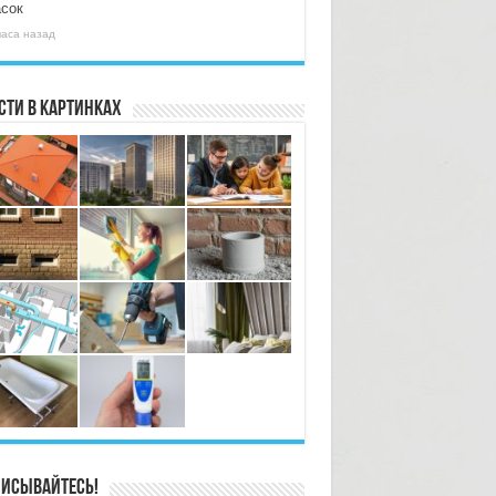
асок
часа назад
сти в картинках
исывайтесь!