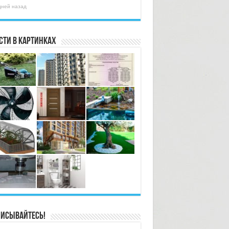
дней назад
сти в картинках
исывайтесь!