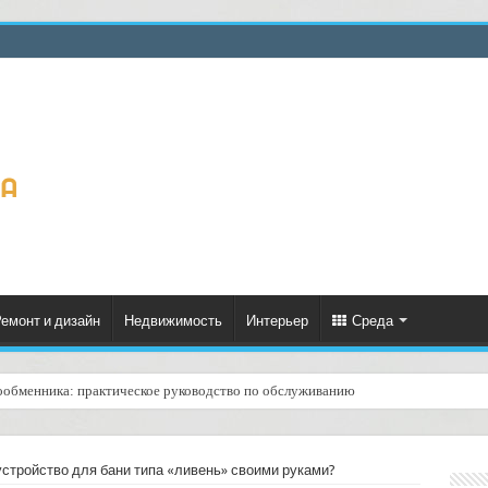
емонт и дизайн
Недвижимость
Интерьер
Среда
ообменника: практическое руководство по обслуживанию
ценённый ресурс для тепла, экономии и творчества
устройство для бани типа «ливень» своими руками?