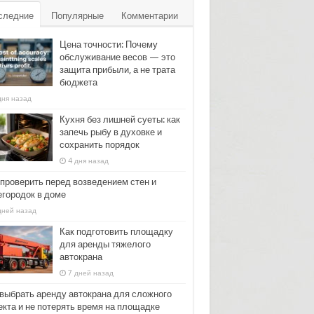
следние
Популярные
Комментарии
Цена точности: Почему
обслуживание весов — это
защита прибыли, а не трата
бюджета
дня назад
Кухня без лишней суеты: как
запечь рыбу в духовке и
сохранить порядок
4 дня назад
 проверить перед возведением стен и
егородок в доме
дней назад
Как подготовить площадку
для аренды тяжелого
автокрана
7 дней назад
 выбрать аренду автокрана для сложного
екта и не потерять время на площадке