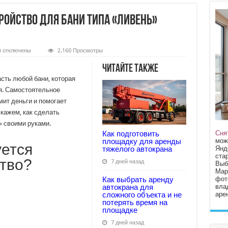
ройство для бани типа «ливень»
к
и
отключены
2,160 Просмотры
записи
Как
Читайте также
сделать
обливное
сть любой бани, которая
устройство
я. Самостоятельное
для
бани
ит деньги и помогает
типа
«ливень»
кажем, как сделать
своими
» своими руками.
руками?
Сня
Как подготовить
мож
площадку для аренды
уется
Янд
тяжелого автокрана
стар
тво?
7 дней назад
Выб
Мар
фот
Как выбрать аренду
вла
автокрана для
арен
сложного объекта и не
потерять время на
площадке
7 дней назад