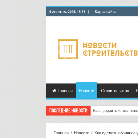
Карта сайта
6 АВГУСТА, 2026, 15:35
Главная
Новости
Строительство
Р
Последние новости
Как продлить жизнь тепл
Горбыль как дрова: недоо
Главная
/
Новости
/
Как сделать обливное 