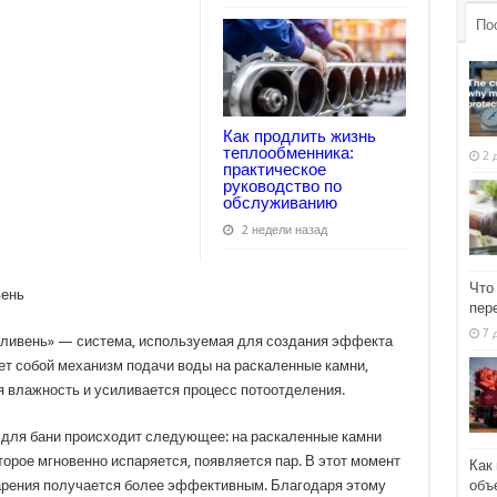
По
Как продлить жизнь
теплообменника:
2 
практическое
руководство по
обслуживанию
2 недели назад
Что
пер
7 
«ливень» — система, используемая для создания эффекта
ет собой механизм подачи воды на раскаленные камни,
 влажность и усиливается процесс потоотделения.
 для бани происходит следующее: на раскаленные камни
орое мгновенно испаряется, появляется пар. В этот момент
Как
объ
арения получается более эффективным. Благодаря этому