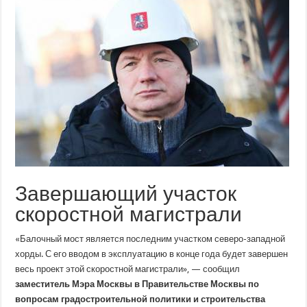
мост
в
Мневниках
появится
до
конца
года
Завершающий участок
скоростной магистрали
«Балочный мост является последним участком северо-западной
хорды. С его вводом в эксплуатацию в конце года будет завершен
весь проект этой скоростной магистрали», — сообщил
заместитель Мэра Москвы в Правительстве
Москвы по
вопросам градостроительной политики и строительства