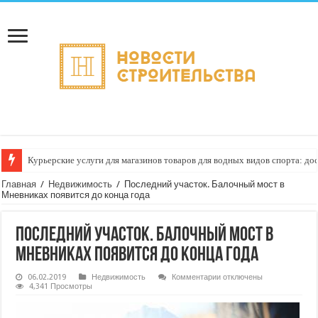
Курьерские услуги для магазинов товаров для водных видов спорта: до
Как настроить автоматическое формирование рейтинга курьеров по кач
Главная
/
Недвижимость
/
Последний участок. Балочный мост в
Мневниках появится до конца года
Последний участок. Балочный мост в
Мневниках появится до конца года
к
06.02.2019
Недвижимость
Комментарии
отключены
записи
4,341 Просмотры
Последний
участок.
Балочный