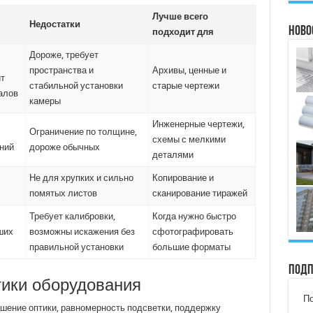
Лучше всего
Недостатки
Ново
подходит для
Дороже, требует
пространства и
Архивы, ценные и
ит
стабильной установки
старые чертежи
алов
камеры
Инженерные чертежи,
Ограничение по толщине,
схемы с мелкими
ний
дороже обычных
деталями
Не для хрупких и сильно
Копирование и
помятых листов
сканирование тиражей
Требует калибровки,
Когда нужно быстро
ших
возможны искажения без
сфотографировать
правильной установки
большие форматы
Подп
ики оборудования
По
шение оптики, равномерность подсветки, поддержку