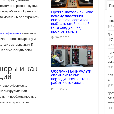
штрихи рукодельных
По
шибкам при реконструкции
 переработкам. Время и
Проигрыватели винила:
почему пластинки
Как
 что можно было сохранить
снова в фаворе и как
пон
выбрать свой первый
3 
(или следующий)
проигрыватель
ьшого формата
экономит
Дос
30.05.2026
вруч
чает поиск по архиву и
ста и векторизации. К
7 
еж легче юридически
Кур
дос
орг
неры и как
11
Обслуживание мульти
щий
сплит-системы:
Как
периодичность, этапы
для
работ и стоимость
ольшого формата.
15
13.05.2026
иналы хрупкие или
Дос
сть ли необходимость в
как
кон
ипами устройств, их
19