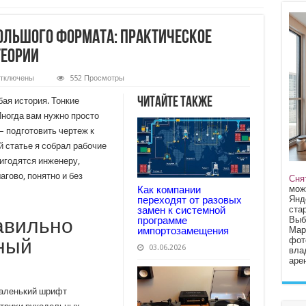
ольшого формата: практическое
теории
тключены
552 Просмотры
аписи
канирование
Читайте также
ая история. Тонкие
ертежей
ольшого
Иногда вам нужно просто
ормата:
— подготовить чертеж к
рактическое
уководство
й статье я собрал рабочие
ез
ишней
игодятся инженеру,
еории
гово, понятно и без
Сня
мож
Как компании
Янд
переходят от разовых
стар
замен к системной
Выб
программе
авильно
Мар
импортозамещения
фот
ный
03.06.2026
вла
арен
Маленький шрифт