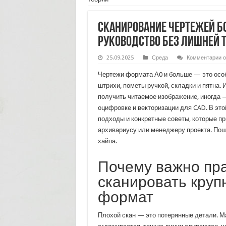
Сканирование чертежей б
руководство без лишней 
к
25.09.2025
Среда
Комментарии
о
з
С
Чертежи формата А0 и больше — это особ
ч
б
штрихи, пометы ручкой, складки и пятна. 
ф
получить читаемое изображение, иногда 
п
р
оцифровке и векторизации для CAD. В это
б
л
подходы и конкретные советы, которые пр
т
архивариусу или менеджеру проекта. Поша
хайпа.
Почему важно пр
сканировать круп
формат
Плохой скан — это потерянные детали. 