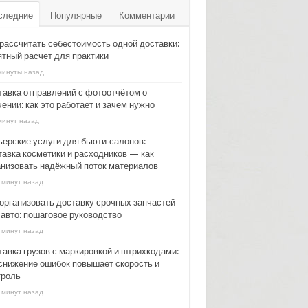
следние
Популярные
Комментарии
 рассчитать себестоимость одной доставки:
ятный расчет для практики
минуты назад
тавка отправлений с фотоотчётом о
ении: как это работает и зачем нужно
минут назад
ьерские услуги для бьюти‑салонов:
тавка косметики и расходников — как
анизовать надёжный поток материалов
 минут назад
 организовать доставку срочных запчастей
 авто: пошаговое руководство
 минут назад
тавка грузов с маркировкой и штрихкодами:
 снижение ошибок повышает скорость и
троль
 минут назад