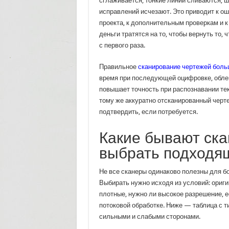
сглаживается, тонкие линии сливаются, 
исправлений исчезают. Это приводит к о
проекта, к дополнительным проверкам и к
деньги тратятся на то, чтобы вернуть то,
с первого раза.
Правильное
сканирование чертежей бол
время при последующей оцифровке, облег
повышает точность при распознавании тек
тому же аккуратно отсканированный черт
подтвердить, если потребуется.
Какие бывают ска
выбрать подходя
Не все сканеры одинаково полезны для б
Выбирать нужно исходя из условий: ориг
плотные, нужно ли высокое разрешение, е
потоковой обработке. Ниже — таблица с т
сильными и слабыми сторонами.