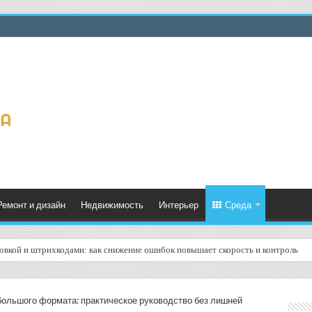
Ремонт и дизайн
Недвижимость
Интерьер
Среда
ровкой и штрихкодами: как снижение ошибок повышает скорость и контроль
нижных клубов: доставка подписок — как сделать получение книг приятным и
большого формата: практическое руководство без лишней