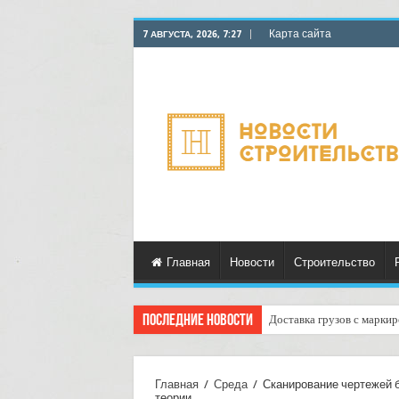
Карта сайта
7 АВГУСТА, 2026, 7:27
Главная
Новости
Строительство
Последние новости
Доставка грузов с марки
Курьерские услуги для к
Главная
/
Среда
/
Сканирование чертежей 
теории