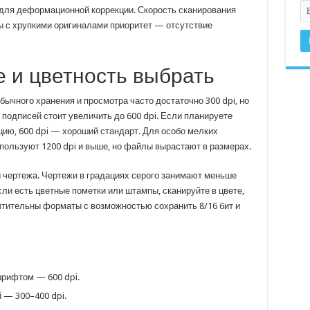
для деформационной коррекции. Скорость сканирования
ты с хрупкими оригиналами приоритет — отсутствие
 и цветность выбрать
ычного хранения и просмотра часто достаточно 300 dpi, но
 подписей стоит увеличить до 600 dpi. Если планируете
цию, 600 dpi — хороший стандарт. Для особо мелких
пользуют 1200 dpi и выше, но файлы вырастают в размерах.
 чертежа. Чертежи в градациях серого занимают меньше
сли есть цветные пометки или штампы, сканируйте в цвете,
чтительны форматы с возможностью сохранить 8/16 бит и
шрифтом — 600 dpi.
 — 300–400 dpi.