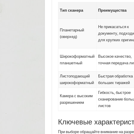
Тип сканера
Преимущества
Не прикасаться к
Планетарный
документу, подход
(оверхед)
для хрупких оригин
Широкоформатный
Высокое качество,
планшетный
точная передача ли
Листоподающий
Быстрая обработка
широкоформатный
больших тиражей
Гибкость, быстрое
Камера с высоким
сканирование боль
разрешением
листов
Ключевые характерист
При выборе обращайте внимание на разре