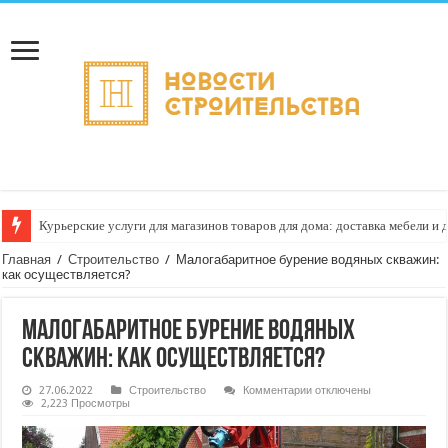
Курьерские услуги для магазинов товаров для дома: доставка мебели и 
Главная
/
Строительство
/
Малогабаритное бурение водяных скважин:
как осуществляется?
Малогабаритное бурение водяных
скважин: как осуществляется?
к
27.06.2022
Строительство
Комментарии
отключены
записи
2,223 Просмотры
Малогабаритное
бурение
водяных