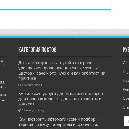
Категория постов
РУ
ых
Доставка грузов с услугой «контроль
Инт
л в
уровня кислорода при перевозке живых
Не
цветов»: зачем это нужно и как работает на
практике
Нов
йта
8 минут назад
сет.
Рем
Курьерские услуги для магазинов товаров
ащие
для новорождённых: доставка кроваток и
Ср
та,
колясок
Стр
17 минут назад
Как настроить автоматический подбор
тарифа по весу, габаритам и срочности: