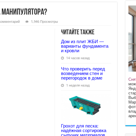
 манипулятора?
комментарий
1,946 Просмотры
Читайте также
Дом из плит ЖБИ —
варианты фундамента
и кровли
14 часов назад
Что проверить перед
возведением стен и
перегородок в доме
Сня
мож
1 неделя назад
Янд
стар
Выб
Мар
фот
вла
арен
Грохот для песка:
надёжная сортировка
сыпучих материалов