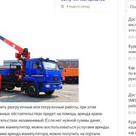
По
4 недели назад
Дос
кис
это 
8 
Кур
нов
17
Как
по в
рук
22
Дос
IMEI
раб
ть разгрузочные или погрузочные работы, при этом
29
анных обстоятельствах придет на помощь аренда крана-
тельствах незаменимый. Если нет нужной суммы денег,
Кур
ние манипулятор, можно воспользоваться услугами аренды.
кош
как 
има аренда манипулятора, можно получить на портале