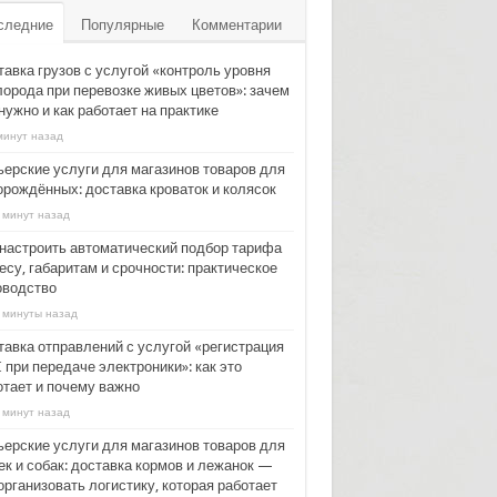
следние
Популярные
Комментарии
тавка грузов с услугой «контроль уровня
лорода при перевозке живых цветов»: зачем
нужно и как работает на практике
минут назад
ьерские услуги для магазинов товаров для
орождённых: доставка кроваток и колясок
 минут назад
 настроить автоматический подбор тарифа
есу, габаритам и срочности: практическое
оводство
 минуты назад
тавка отправлений с услугой «регистрация
 при передаче электроники»: как это
отает и почему важно
 минут назад
ьерские услуги для магазинов товаров для
ек и собак: доставка кормов и лежанок —
организовать логистику, которая работает