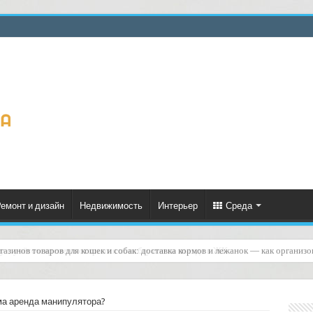
емонт и дизайн
Недвижимость
Интерьер
Среда
ку с учётом времени открытия шлагбаумов на въезде в ЖК
ма аренда манипулятора?