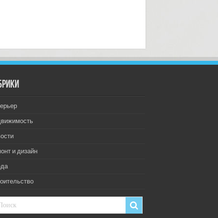
брики
ерьер
движимость
ости
онт и дизайн
еда
оительство