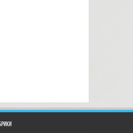
брики