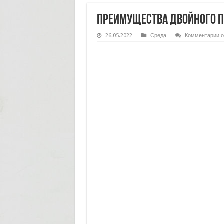
Преимущества двойного 
к
26.05.2022
Среда
Комментарии
о
з
П
д
п