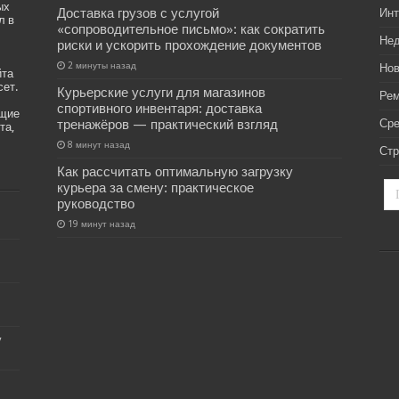
ых
Доставка грузов с услугой
Инт
л в
«сопроводительное письмо»: как сократить
Не
риски и ускорить прохождение документов
2 минуты назад
Нов
йта
сет.
Курьерские услуги для магазинов
Рем
спортивного инвентаря: доставка
ащие
тренажёров — практический взгляд
Ср
та,
8 минут назад
Стр
Как рассчитать оптимальную загрузку
курьера за смену: практическое
руководство
19 минут назад
у