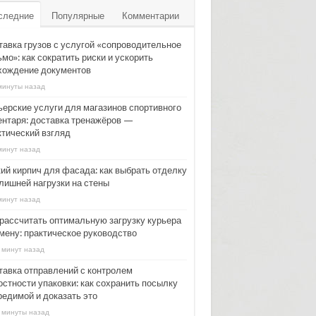
следние
Популярные
Комментарии
тавка грузов с услугой «сопроводительное
мо»: как сократить риски и ускорить
хождение документов
минуты назад
ьерские услуги для магазинов спортивного
ентаря: доставка тренажёров —
ктический взгляд
минут назад
кий кирпич для фасада: как выбрать отделку
 лишней нагрузки на стены
минут назад
 рассчитать оптимальную загрузку курьера
смену: практическое руководство
 минут назад
тавка отправлений с контролем
остности упаковки: как сохранить посылку
редимой и доказать это
 минуты назад