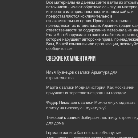
Все материалы на данном сайте взяты из открыт
источников - имеют обратную ссылку на материа
интернете или присланы посетителями сайта и
предоставляются исключительно в
ознакомительных целях. Права на материалы
принадлежат их владельцам. Администрация са
ответственности за содержание материала не не
Если Вы обнаружили на нашем сайте материалы,
которые нарушают авторские права, принадлеж
Вам, Вашей компании или организации, пожалуйс
сообщите нам.
Свежие комментарии
Илья Кузнецов
к записи
Арматура для
строительства
Марта
к записи
Модная история. Как москвичей
приучают интересоваться родным городом
Фёдор Николаев
к записи
Можно ли укладывать
плитку на гипсовую штукатурку?
Тимофей
к записи
Выбираем лестницу-стремянк
для дома
Герман
к записи
Как не стать обманутым