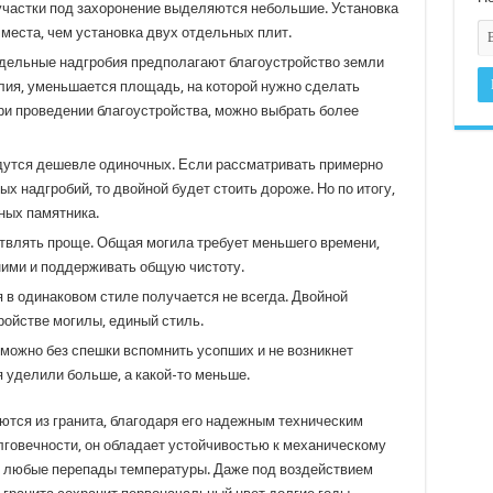
участки под захоронение выделяются небольшие. Установка
места, чем установка двух отдельных плит.
тдельные надгробия предполагают благоустройство земли
лия, уменьшается площадь, на которой нужно сделать
при проведении благоустройства, можно выбрать более
дутся дешевле одиночных. Если рассматривать примерно
 надгробий, то двойной будет стоить дороже. Но по итогу,
ных памятника.
влять проще. Общая могила требует меньшего времени,
 ними и поддерживать общую чистоту.
в одинаковом стиле получается не всегда. Двойной
ройстве могилы, единый стиль.
 можно без спешки вспомнить усопших и не возникнет
я уделили больше, а какой-то меньше.
аются из гранита, благодаря его надежным техническим
лговечности, он обладает устойчивостью к механическому
т любые перепады температуры. Даже под воздействием