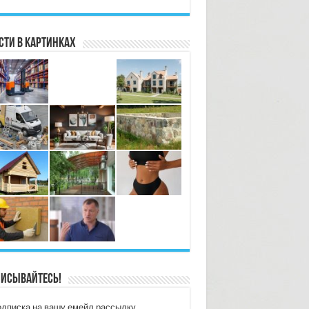
сти в картинках
исывайтесь!
дписка на вашу емейл рассылку