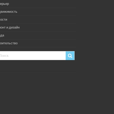
ерьер
движимость
ости
онт и дизайн
еда
оительство