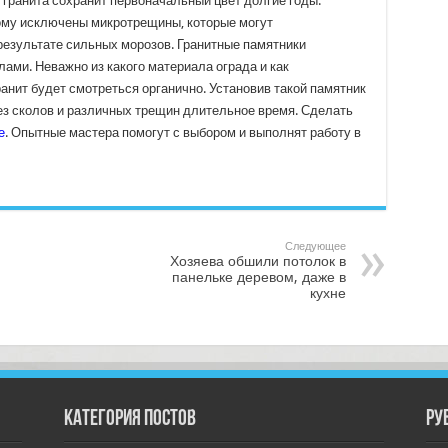
 гранита сохранит первоначальный цвет долгие годы.
тому исключены микротрещины, которые могут
результате сильных морозов. Гранитные памятники
ами. Неважно из какого материала ограда и как
ранит будет смотреться органично. Установив такой памятник
без сколов и различных трещин длительное время. Сделать
е
. Опытные мастера помогут с выбором и выполнят работу в
Следующее
Хозяева обшили потолок в
панельке деревом, даже в
кухне
Категория постов
РУ