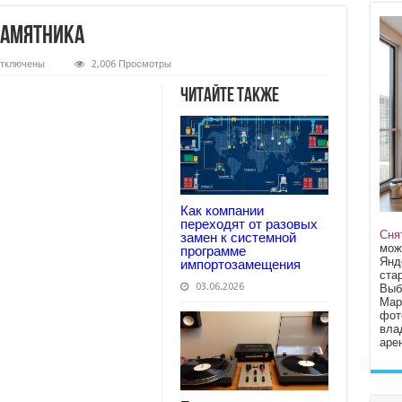
памятника
тключены
2,006 Просмотры
аписи
реимущества
Читайте также
войного
амятника
Как компании
переходят от разовых
Сня
замен к системной
мож
программе
Янд
импортозамещения
стар
03.06.2026
Выб
Мар
фот
вла
арен