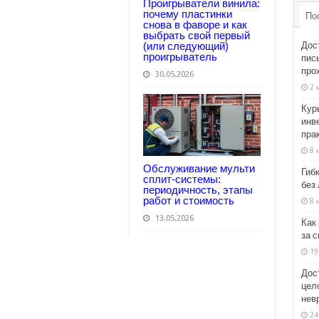
Проигрыватели винила:
почему пластинки
По
снова в фаворе и как
выбрать свой первый
Дос
(или следующий)
проигрыватель
пись
про
30.05.2026
2 
Кур
инв
пра
8 
Обслуживание мульти
Гиб
сплит-системы:
без
периодичность, этапы
работ и стоимость
8 
13.05.2026
Как
за 
19
Дос
цел
нев
24