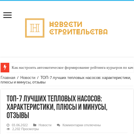
Доставка отправлений с услугой «регистрация номера акта о несоответс
Главная
/
Новости
/
ТОП-7 лучших тепловых насосов: характеристики,
плюсы и минусы, отзывы
ТОП-7 лучших тепловых насосов:
характеристики, плюсы и минусы,
отзывы
к
03.06.2022
Новости
Комментарии
отключены
записи
2,202 Просмотры
ТОП-7