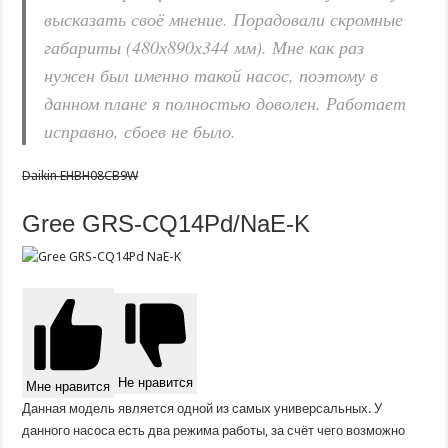
высказать своё мнение. Порадовали скромные
габариты (480х890х344 мм). Мне как раз
нужен был именно такой насос, поэтому в
данном плане я полностью доволен. Работает
исправно, сбоев не было.
Daikin EHBH08CB9W
Gree GRS-CQ14Pd/NaE-K
Не нравится
Мне нравится
Данная модель является одной из самых универсальных. У
данного насоса есть два режима работы, за счёт чего возможно