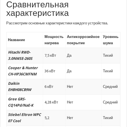
Сравнительная
характеристика
Рассмотрим основные характеристики каждого устройства.
Мощность
Антикоррозийное
Уровень
Название
нагрева
покрытие
шума
Hitachi RWD-
7,5 кВт
Да
Тихий
3.0NWSE-260S
Cooper & Hunter
36 кВт
Да
Тихий
CH-HP36CMFNM
Daikin
6 кВт
Нет
Средний
EHBH08CB9W
Gree GRS-
4,28 кВт
Нет
Средний
CQ14Pd/NaE-K
Stiebel Eltron WPC
5,2
Нет
Тихий
07 Cool