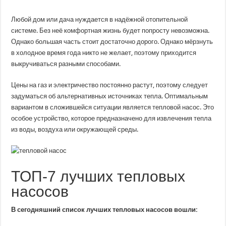
лучших
тепловых
насосов:
Любой дом или дача нуждается в надёжной отопительной
характеристики,
системе. Без неё комфортная жизнь будет попросту невозможна.
плюсы
и
Однако большая часть стоит достаточно дорого. Однако мёрзнуть
минусы,
отзывы
в холодное время года никто не желает, поэтому приходится
выкручиваться разными способами.
Цены на газ и электричество постоянно растут, поэтому следует
задуматься об альтернативных источниках тепла. Оптимальным
вариантом в сложившейся ситуации является тепловой насос. Это
особое устройство, которое предназначено для извлечения тепла
из воды, воздуха или окружающей среды.
ТОП-7 лучших тепловых
насосов
В сегодняшний список лучших тепловых насосов вошли: