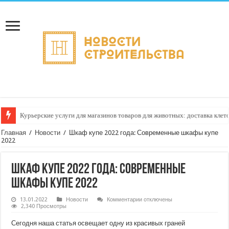
Курьерские услуги для магазинов товаров для животных: доставка кле
Главная
/
Новости
/
Шкаф купе 2022 года: Современные шкафы купе
2022
Шкаф купе 2022 года: Современные
шкафы купе 2022
к
13.01.2022
Новости
Комментарии
отключены
записи
2,340 Просмотры
Шкаф
купе
Сегодня наша статья освещает одну из красивых граней
2022