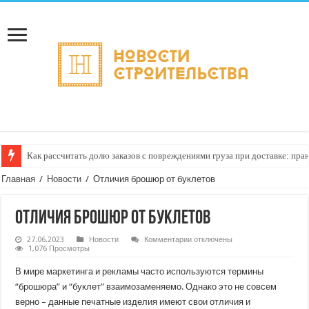
Как рассчитать долю заказов с повреждениями груза при доставке: пра
Главная
/
Новости
/
Отличия брошюр от буклетов
Отличия брошюр от буклетов
к
27.06.2023
Новости
Комментарии
отключены
записи
1,076 Просмотры
Отличия
брошюр
В мире маркетинга и рекламы часто используются термины
от
буклетов
“брошюра” и “буклет” взаимозаменяемо. Однако это не совсем
верно – данные печатные изделия имеют свои отличия и