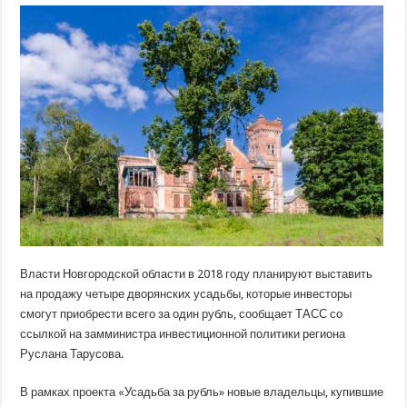
власти
выставят
дворянские
усадьбы
на
продажу
за
1
рубль
Власти Новгородской области в 2018 году планируют выставить
на продажу четыре дворянских усадьбы, которые инвесторы
смогут приобрести всего за один рубль, сообщает ТАСС со
ссылкой на замминистра инвестиционной политики региона
Руслана Тарусова.
В рамках проекта
«Усадьба за рубль» новые владельцы, купившие