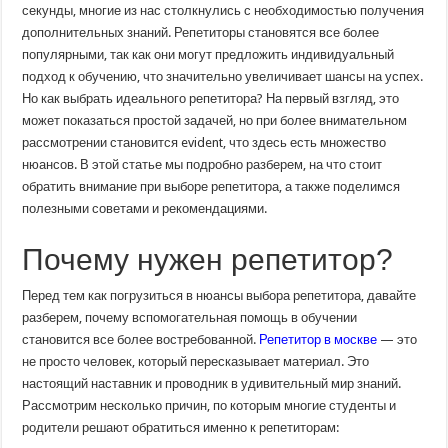
репетитора:
секунды, многие из нас столкнулись с необходимостью получения
ключевые
дополнительных знаний. Репетиторы становятся все более
советы
и
популярными, так как они могут предложить индивидуальный
рекомендации
подход к обучению, что значительно увеличивает шансы на успех.
Но как выбрать идеального репетитора? На первый взгляд, это
может показаться простой задачей, но при более внимательном
рассмотрении становится evident, что здесь есть множество
нюансов. В этой статье мы подробно разберем, на что стоит
обратить внимание при выборе репетитора, а также поделимся
полезными советами и рекомендациями.
Почему нужен репетитор?
Перед тем как погрузиться в нюансы выбора репетитора, давайте
разберем, почему вспомогательная помощь в обучении
становится все более востребованной.
Репетитор в москве
— это
не просто человек, который пересказывает материал. Это
настоящий наставник и проводник в удивительный мир знаний.
Рассмотрим несколько причин, по которым многие студенты и
родители решают обратиться именно к репетиторам: