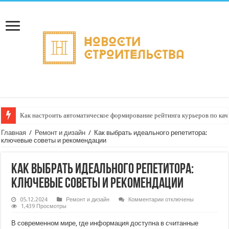
Как настроить автоматическое формирование рейтинга курьеров по кач
Главная
/
Ремонт и дизайн
/
Как выбрать идеального репетитора:
ключевые советы и рекомендации
Как выбрать идеального репетитора:
ключевые советы и рекомендации
к
05.12.2024
Ремонт и дизайн
Комментарии
отключены
записи
1,439 Просмотры
Как
выбрать
В современном мире, где информация доступна в считанные
идеального