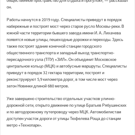
общественное пространство для отдыха и прогулок», — рассказал
он.
Работы начнутся в 2019 году. Специалисты приведут в порядок
набережные и построят мост через старое русло Москвы-реки. В
южной части территории бывшего завода имени И. А. Лихачева
появятся новые улицы, пешеходные дорожки и переходы. Здесь
также построят здание конечной станции городского
общественного транспорта и западный выход транспортно-
пересадочного узла (ТПУ) «ЗИЛ». Он объединит Московское
центральное кольцо (МЦК) и автобусные маршруты. Специалисты
приведут в порядок 32 гектара территории, построят и
реконструируют 5,9 километра дорог, в том числе мост через
затон Новинки длиной 680 метров.
Уже завершено строительство отдельных участков улично-
дорожной сети, открыто движение по улице Братьев Рябушинских
и по автодорожному путепроводу через МЦК. Автомобилистам
доступен участок дороги от улицы Тюфелева Роща до станции
метро «Технопарк».