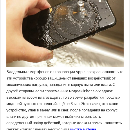
после
воды?
Владельцы смартфонов от корпорации Apple прекрасно знают, что
эти устройства хорошо защищены от внешних воздействий: от
механических нагрузок, попадания в корпус пыли или влаги. С
другой стороны, если современные модели iPhone обладают
высоким классом влагозащиты, то во время разработки прошлых
моделей нужных технологий ещё не было. Это значит, что такое
устройство, упав в ванну или в снег, после попадания на корпус
влаги по другим причинам может выйти из строя. Есть
определенный набор действий, которые должны помочь защитить
гаджет и таких случаях необходима
чистка айфона
.