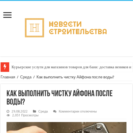
Курьерские услуги для магазинов товаров для бани: доставка веников 
Главная
/
Среда
/
Как выполнить чистку Айфона после воды?
Как выполнить чистку Айфона после
воды?
к
29.08.2022
Среда
Комментарии
отключены
записи
2,051 Просмотры
Как
выполнить
чистку
Айфона