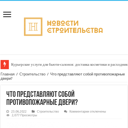
Курьерские услуги для бьюти‑салонов: доставка косметики и расходни
Главная
/
Строительство
/
Что представляют собой противопожарные
двери?
Что представляют собой
противопожарные двери?
к
23.06.2022
Строительство
Комментарии
отключены
записи
2,077 Просмотры
Что
представляют
собой