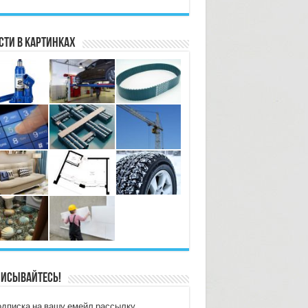
сти в картинках
исывайтесь!
дписка на вашу емейл рассылку