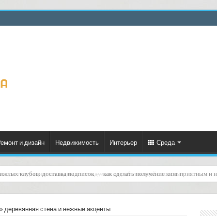
емонт и дизайн
Недвижимость
Интерьер
Среда
ескую генерацию накладных: от задумки до работающей системы
» деревянная стена и нежные акценты