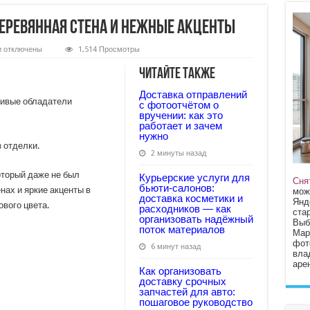
деревянная стена и нежные акценты
к
и
отключены
1,514 Просмотры
записи
Наша
Читайте также
кухня:
«семейная»
Доставка отправлений
деревянная
ливые обладатели
стена
с фотоотчётом о
и
вручении: как это
нежные
работает и зачем
акценты
нужно
 отделки.
2 минуты назад
оторый даже не был
Курьерские услуги для
Сня
бьюти‑салонов:
нах и яркие акценты в
мож
доставка косметики и
Янд
вого цвета.
расходников — как
стар
организовать надёжный
Выб
поток материалов
Мар
фот
6 минут назад
вла
арен
Как организовать
доставку срочных
запчастей для авто:
пошаговое руководство