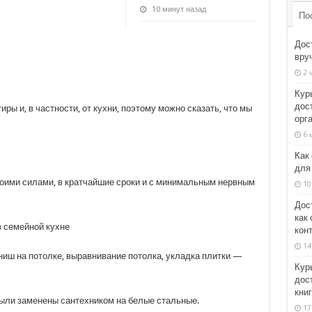
10 минут назад
По
Дос
вруч
2 
Кур
дос
иры и, в частности, от кухни, поэтому можно сказать, что мы
орг
6 
Как
для
оими силами, в кратчайшие сроки и с минимальным нервным
10
Дос
как
кон
14
ниш на потолке, выравнивание потолка, укладка плитки —
Кур
дос
кни
ыли заменены сантехником на белые стальные.
17