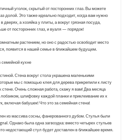
тичный уголок, скрытый от посторонних глаз. Вы можете
аз долой. Это также идеально подходит, когда вам нужно
в дверях, а хозяйка у плиты, а вокруг грязная посуда,
ьше от посторонних глаз, и вуаля — порядок!
омнатным растением, но оно с радостью освободит место
ся, появится в нашей семье в ближайшем будущем.
остиной. Стена вокруг стола украшена маленькими
оторые мы с помощью клея для дерева прикрепили к листу
стене. Очень сложная работа, скажу я вам! Два месяца
лобзиком, шлифовку каждой планки и приклеивание их к
к, включая бабушек! Что это за семейная стена!
влен из массива сосны, фанерованного дубом. Стулья были
nal. Однако была одна загвоздка: вместо четырех стульев
 что недостающий стул будет доставлен в ближайшее время.