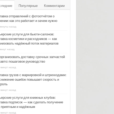
следние
Популярные
Комментарии
тавка отправлений с фотоотчётом о
ении: как это работает и зачем нужно
минуты назад
ьерские услуги для бьюти‑салонов:
тавка косметики и расходников — как
анизовать надёжный поток материалов
минут назад
 организовать доставку срочных запчастей
 авто: пошаговое руководство
 минут назад
тавка грузов с маркировкой и штрихкодами:
 снижение ошибок повышает скорость и
троль
 минут назад
ьерские услуги для книжных клубов:
тавка подписок — как сделать получение
г приятным и надёжным
 минут назад