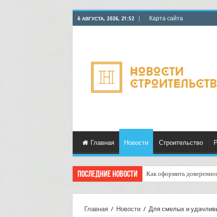
Карта сайта
6 АВГУСТА, 2026, 21:52
Главная
Новости
Строительство
Р
Последние новости
Как оформить довереннос
Главная
/
Новости
/
Для смелых и удачливых