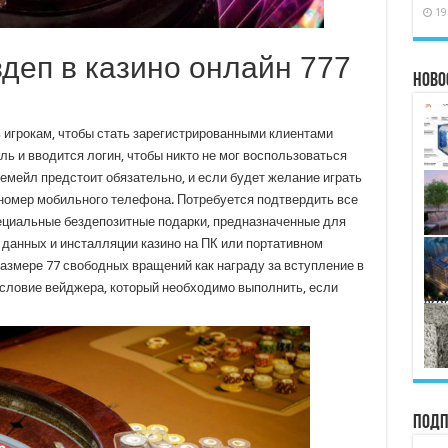
19
здеп в казино онлайн 777
Ново
 игрокам, чтобы стать зарегистрированными клиентами
ль и вводится логин, чтобы никто не мог воспользоваться
емейл предстоит обязательно, и если будет желание играть
 номер мобильного телефона. Потребуется подтвердить все
ециальные бездепозитные подарки, предназначенные для
 данных и инсталляции казино на ПК или портативном
размере 77 свободных вращений как награду за вступление в
условие вейджера, который необходимо выполнить, если
" href="//rusc
Подп