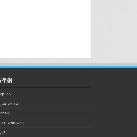
брики
ерьер
движимость
ости
онт и дизайн
еда