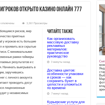
игроков открыто казино онлайн 777
к
и
отключены
3,361 Просмотры
записи
Для
Читайте также
 боящимся рисков, мир
смелых
и
ичество приятных
Как организовать
удачливых
al у игроков есть большие
игроков
массовую доставку
открыто
рекламных
л и проявить все скрытые
казино
материалов:
онлайн
аписи. С минимальными
практическое
777
руководство
ременные рамки геймеры
Original
Сня
лаемых результатов и с
3 минуты назад
мож
. Начинать выигрывать в
Янд
Доставка цветов:
стар
ции, заручившись
особенности упаковки
Выб
и сроков — как
ег с личного аккаунта
Мар
сохранить букет в
фот
читают проводить досуг
целости и уложиться
вла
по времени
все лицензионные
арен
удит у независимых
7 минут назад
Курьерские услуги для