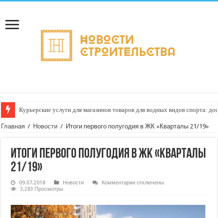
Курьерские услуги для магазинов товаров для водных видов спорта: до
Как настроить автоматическое формирование рейтинга курьеров по кач
Главная
/
Новости
/
Итоги первого полугодия в ЖК «Кварталы 21/19»
Итоги первого полугодия в ЖК «Кварталы
21/19»
к
09.07.2018
Новости
Комментарии
отключены
записи
3,283 Просмотры
Итоги
первого
полугодия
в