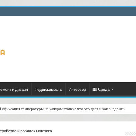
емонт и дизайн
Недвижимость
Интерьер
Среда
й «фиксация температуры на каждом этапе»: что это даёт и как внедрить
агазинов фототехники: доставка камер и объективов — как организовать надеж
тройство и порядок монтажа