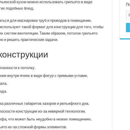
льянской кухни можно использовать грильято в виде
По
гих подобных блюд.
аться для маскировки труб и проводов в помещении.
используют такой формат для конструкции для того, чтобы
их систем вентиляции. Таким образом, потолок грильято
но и решить практические задачи.
конструкции
ченности к потолку.
ия внутри ячеек в виде фигур с прямыми углами.
ала.
ода.
за различных габаритов зазоров и рельефного дна.
оскости конструкции из-за неверной технологии.
ефа, что может быть неудобно в низких помещениях.
ьято из-за сложной формы элементов.