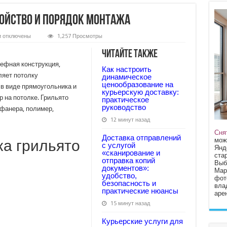
ойство и порядок монтажа
к
и
отключены
1,257 Просмотры
записи
Потолок
Читайте также
грильято
—
ефная конструкция,
Как настроить
устройство
ляет потолку
и
динамическое
порядок
ценообразование на
 в виде прямоугольника и
монтажа
курьерскую доставку:
 на потолке. Грильято
практическое
руководство
 фанера, полимер,
12 минут назад
Сня
Доставка отправлений
мож
ка грильято
с услугой
Янд
«сканирование и
стар
отправка копий
Выб
документов»:
Мар
удобство,
фот
безопасность и
вла
практические нюансы
арен
15 минут назад
Курьерские услуги для