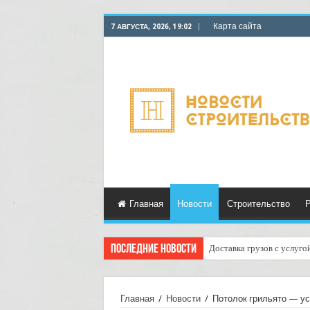
Карта сайта
7 АВГУСТА, 2026, 19:02
Главная
Новости
Строительство
Р
Последние новости
Доставка грузов с услуго
Курьерские услуги для м
Главная
/
Новости
/
Потолок грильято — ус