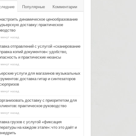
следние
Популярные
Комментарии
 настроить динамическое ценообразование
курьерскую доставку: практическое
оводство
 минут назад
тавка отправлений с услугой «сканирование
правка копий документов»: удобство,
опасность и практические нюансы
 минут назад
ьерские услуги для магазинов музыкальных
рументов: доставка гитар и синтезаторов
 сюрпризов
 минут назад
 организовать доставку с приоритетом для
‑клиентов: практическое руководство
 минут назад
тавка грузов с услугой «фиксация
ературы на каждом этапе»: что это даёт и
 внедрить