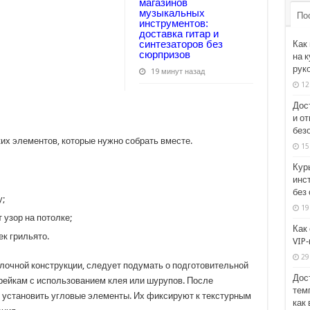
магазинов
музыкальных
По
инструментов:
доставка гитар и
синтезаторов без
Как
сюрпризов
на 
рук
19 минут назад
12
Дос
и от
без
ких элементов, которые нужно собрать вместе.
15
Кур
инст
без
у;
19
узор на потолке;
Как
к грильято.
VIP
29
лочной конструкции, следует подумать о подготовительной
Дос
рейкам с использованием клея или шурупов. После
темп
 установить угловые элементы. Их фиксируют к текстурным
как