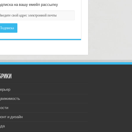
дписка на вашу емейл рассылку
брики
ерьер
движимость
ости
онт и дизайн
еда