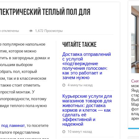
лектрический теплый пол для
к
и
отключены
1,672 Просмотры
записи
Можно
ли
Читайте также
е популярное напольное
использовать
тие, которое можно
электрический
Доставка отправлений
теплый
тить в загородных домах и
с услугой
пол
для
«подтверждение
 большим выбором
ламината?
получения голосом»:
обрать пол, который
как это работает и
зачем нужно
ом, так и в классическом
Сня
также стоит отметить
4 минуты назад
мож
Янд
 простой монтаж. У
стар
Курьерские услуги для
плопроводности, поэтому
Выб
магазинов товаров для
Мар
животных: доставка
 виде теплого пола нужно
фот
кормов и клеток — как
вла
сделать её
арен
эффективной и
надежной
 под ламинат
, то посетите
10 минут назад
аталоге представлена