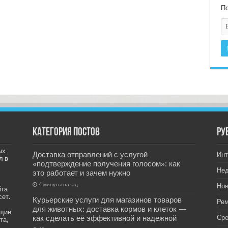
По
Категория постов
РУ
ых
Доставка отправлений с услугой
Инт
л в
«подтверждение получения голосом»: как
Не
это работает и зачем нужно
4 минуты назад
Нов
йта
сет.
Курьерские услуги для магазинов товаров
Рем
для животных: доставка кормов и клеток —
ащие
как сделать её эффективной и надежной
Ср
та,