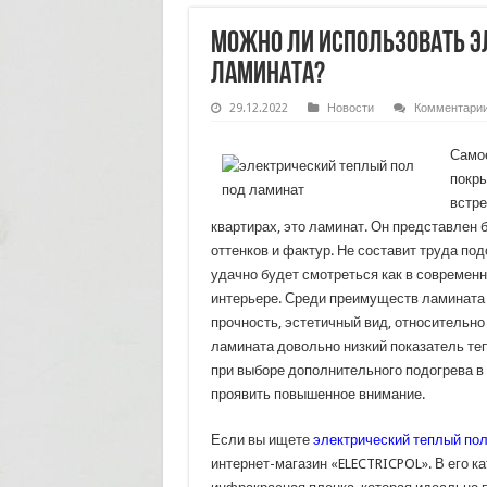
Можно ли использовать э
ламината?
29.12.2022
Новости
Комментари
Само
покры
встре
квартирах, это ламинат. Он представлен
оттенков и фактур. Не составит труда под
удачно будет смотреться как в современн
интерьере. Среди преимуществ ламината 
прочность, эстетичный вид, относительно
ламината довольно низкий показатель те
при выборе дополнительного подогрева в
проявить повышенное внимание.
Если вы ищете
электрический теплый пол
интернет-магазин «ELECTRICPOL». В его к