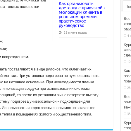
подходит для монтажа под
Как организовать
По
ых теплых полов стоит
доставку с привязкой к
геолокации клиента в
реальном времени:
Дос
практическое
«по
руководство
раб
28 минут назад
4 
ж;
Кур
вия;
жив
сде
м повреждениям.
10
та поставляются в виде рулонов, что облегчает их
Как 
й монтаж. При установке подогрева не нужно выполнять
гео
пра
о на бетонное основание. При необходимости пленка
28
ля ионизации воздуха при использовании системы.
лщиной, то после их установки вы не потеряете высоту
Дос
стему подогрева универсальной – подходящей для
ори
важн
. Использовать инфракрасные полы можно в качестве
35
а тепла в помещениях жилого и общественного типа.
Кур
спо