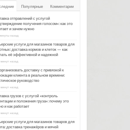
следние
Популярные
Комментарии
тавка отправлений с услугой
дтверждение получения голосом»: как это
отает и зачем нужно
минуты назад
ьерские услуги для магазинов товаров для
отных: доставка кормов и клеток — как
лать её эффективной и надежной
 минут назад
организовать доставку с привязкой к
локации клиента в реальном времени:
ктическое руководство
 минут назад
тавка грузов с услугой «контроль
ентации и положения груза»: почему это
о и как работает
 минут назад
ьерские услуги для магазинов товаров для
рта: доставка тренажёров и мячей