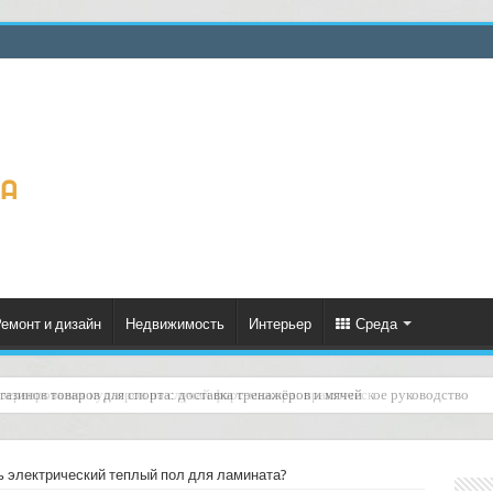
емонт и дизайн
Недвижимость
Интерьер
Среда
езервирования курьеров на случай форс‑мажора: практическое руководство
 электрический теплый пол для ламината?