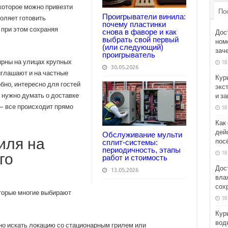
 которое можно привезти
По
Проигрыватели винила:
воляет готовить
почему пластинки
при этом сохраняя
снова в фаворе и как
Дос
выбрать свой первый
номе
(или следующий)
зач
проигрыватель
рны на улицах крупных
18
30.05.2026
иглашают и на частные
Кур
бно, интересно для гостей
экс
 нужно думать о доставке
и з
— все происходит прямо
18
Как
дей
Обслуживание мульти
иля на
пос
сплит-системы:
периодичность, этапы
18
го
работ и стоимость
Дос
13.05.2026
вла
сох
торые многие выбирают
18
Кур
вод
жно искать локацию со стационарным грилем или