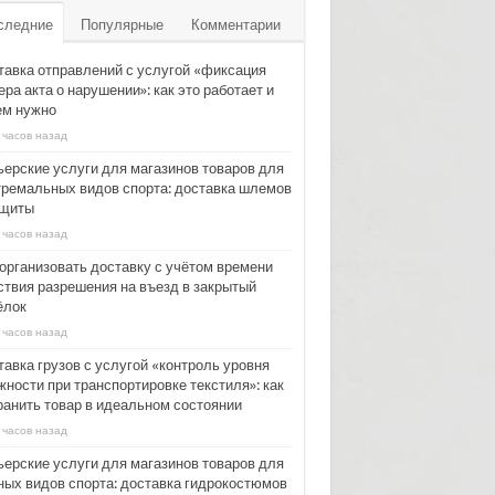
следние
Популярные
Комментарии
тавка отправлений с услугой «фиксация
ра акта о нарушении»: как это работает и
ем нужно
 часов назад
ьерские услуги для магазинов товаров для
тремальных видов спорта: доставка шлемов
ащиты
 часов назад
 организовать доставку с учётом времени
ствия разрешения на въезд в закрытый
ёлок
 часов назад
тавка грузов с услугой «контроль уровня
жности при транспортировке текстиля»: как
ранить товар в идеальном состоянии
 часов назад
ьерские услуги для магазинов товаров для
ных видов спорта: доставка гидрокостюмов