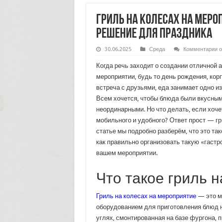
Гриль на колесах на меро
решение для праздника
к
30.06.2025
Среда
Комментарии
о
з
Г
Когда речь заходит о создании отличной
н
к
мероприятии, будь то день рождения, кор
н
встреча с друзьями, еда занимает одно и
м
п
Всем хочется, чтобы блюда были вкусным
э
и
неординарными. Но что делать, если хочет
р
мобильного и удобного? Ответ прост — гр
д
п
статье мы подробно разберём, что это так
как правильно организовать такую «гастр
вашем мероприятии.
Что такое гриль н
Гриль на колесах на мероприятие
— это м
оборудованием для приготовления блюд н
углях, смонтированная на базе фургона, 