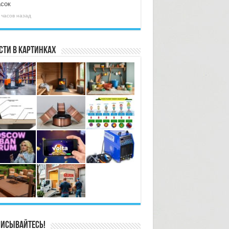
асок
 часов назад
сти в картинках
исывайтесь!