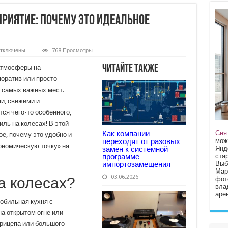
приятие: почему это идеальное
тключены
768 Просмотры
аписи
риль
Читайте также
 атмосферы на
а
олесах
поратив или просто
а
з самых важных мест.
ероприятие:
очему
и, свежими и
то
деальное
ся чего-то особенного,
ешение
иль на колесах! В этой
ля
раздника
Сня
Как компании
ое, почему это удобно и
мож
переходят от разовых
ономическую точку» на
Янд
замен к системной
стар
программе
Выб
импортозамещения
Мар
03.06.2026
а колесах?
фот
вла
арен
обильная кухня с
а открытом огне или
прицепа или большого