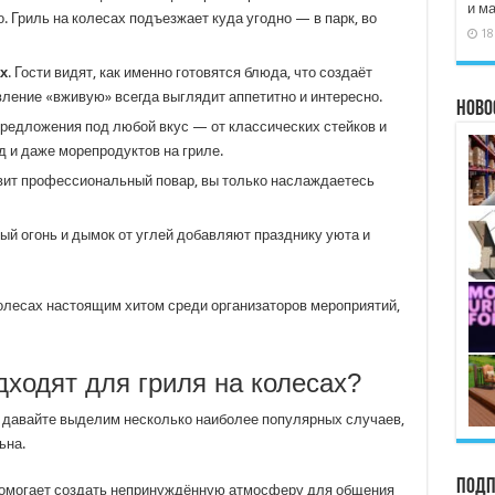
и м
 Гриль на колесах подъезжает куда угодно — в парк, во
18
х
. Гости видят, как именно готовятся блюда, что создаёт
вление «вживую» всегда выглядит аппетитно и интересно.
Ново
предложения под любой вкус — от классических стейков и
и даже морепродуктов на гриле.
товит профессиональный повар, вы только наслаждаетесь
тый огонь и дымок от углей добавляют празднику уюта и
олесах настоящим хитом среди организаторов мероприятий,
ходят для гриля на колесах?
 давайте выделим несколько наиболее популярных случаев,
ьна.
Подп
 помогает создать непринуждённую атмосферу для общения