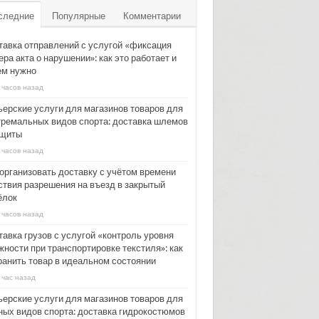
следние
Популярные
Комментарии
тавка отправлений с услугой «фиксация
ра акта о нарушении»: как это работает и
ем нужно
 часов назад
ьерские услуги для магазинов товаров для
тремальных видов спорта: доставка шлемов
ащиты
 часов назад
 организовать доставку с учётом времени
ствия разрешения на въезд в закрытый
ёлок
 часов назад
тавка грузов с услугой «контроль уровня
жности при транспортировке текстиля»: как
ранить товар в идеальном состоянии
 час назад
ьерские услуги для магазинов товаров для
ных видов спорта: доставка гидрокостюмов