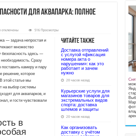
пасности для аквапарка: полное
к
и
отключены
516 Просмотры
записи
Как
Читайте также
ка — задача непростая и
выбрать
систему
влекают множество
Доставка отправлений
безопасности
му безопасность здесь —
для
с услугой «фиксация
аквапарка:
номера акта о
я необходимость. Сразу
полное
нарушении»: как это
руководство
о поставить камеру и пару
работает и зачем
нужно
е решение, которое
Сня
В этой статье мы
20 часов назад
мож
т на выбор системы
Янд
Курьерские услуги для
стар
дходят для аквапарков, и
магазинов товаров для
Выб
экстремальных видов
онал, и гости чувствовали
Мар
спорта: доставка
фот
шлемов и защиты
вла
арен
20 часов назад
сть в
Как организовать
особая
доставку с учётом