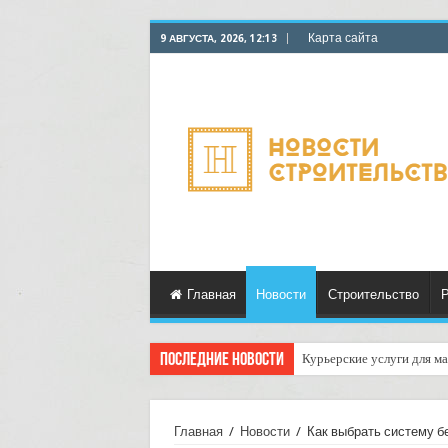
Карта сайта
9 АВГУСТА, 2026, 12:13
Главная
Новости
Строительство
Р
Последние новости
Курьерские услуги для ма
Как настроить автоматич
Главная
/
Новости
/
Как выбрать систему б