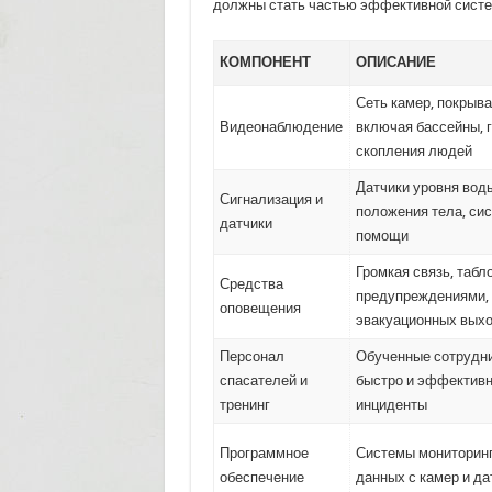
должны стать частью эффективной систе
КОМПОНЕНТ
ОПИСАНИЕ
Сеть камер, покрыв
Видеонаблюдение
включая бассейны, г
скопления людей
Датчики уровня воды
Сигнализация и
положения тела, си
датчики
помощи
Громкая связь, табло
Средства
предупреждениями, 
оповещения
эвакуационных вых
Персонал
Обученные сотрудни
спасателей и
быстро и эффективн
тренинг
инциденты
Программное
Системы мониторинг
обеспечение
данных с камер и да