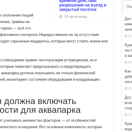
времени действия
разрешения на въезд в
По
закрытый посёлок
ие скопления людей
20 часов назад
Дос
ления, травмы на
номе
 горках — всё это
зач
фективного контроля. Нередко именно из-за отсутствия
20
ходят серьезные инциденты, которые могут стоить жизни или
Кур
экс
и з
о соблюдение правил эксплуатации аттракционов, но и
20
 которые помогают предсказывать и предотвращать
Как
 аквапарка должна охватывать не только физический
дей
лей, мониторинг состояния оборудования и координацию
пос
20
Дос
ы должна включать
вла
ости для аквапарка
сох
21
ит учитывать множество факторов — от особенностей
Кур
нического оснащения. Вот основные компоненты, которые
вод