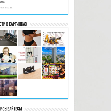
асок
 час назад
сти в картинках
исывайтесь!