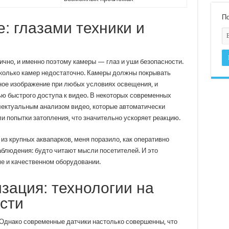
По
 глазами техники и
чно, и именно поэтому камеры — глаз и уши безопасности.
есколько камер недостаточно. Камеры должны покрывать
ное изображение при любых условиях освещения, и
ью быстрого доступа к видео. В некоторых современных
лектуальным анализом видео, которые автоматически
и попытки затопления, что значительно ускоряет реакцию.
 из крупных аквапарков, меня поразило, как оперативно
аблюдения: будто читают мысли посетителей. И это
е и качественном оборудовании.
изация: технологии на
сти
Однако современные датчики настолько совершенны, что