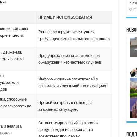
мы:
и м
21
ПРИМЕР ИСПОЛЬЗОВАНИЯ
ающих все зоны,
Ново
Раннее обнаружение ситуаций,
орки и места
требующих вмешательства персонала
, движения,
Предупреждение спасателей при
стемы вызова
обнаружении несчастных случаев
 с
Информирование посетителей о
указатели
правилах и чрезвычайных ситуациях
одов
ки, способные
Прямой контроль и помощь в
о реагировать на
аварийных ситуациях
Автоматизированный контроль и
а и анализа
предупреждение персонала о
тчиков
Подп
возможных проблемах