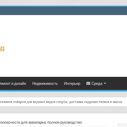
емонт и дизайн
Недвижимость
Интерьер
Среда
газинов товаров для водных видов спорта: доставка гидрокостюмов и масок
еское формирование рейтинга курьеров по качеству доставок: практическое ру
езопасности для аквапарка: полное руководство