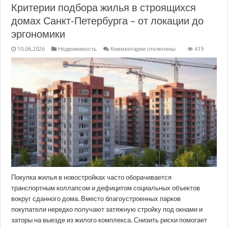
Критерии подбора жилья в строящихся
домах Санкт-Петербурга – от локации до
эргономики
к
10.06.2026
Недвижимость
Комментарии
отключены
419
записи
Критерии
подбора
жилья
в
строящихся
домах
Санкт-
Петербурга
–
от
локации
до
эргономики
Покупка жилья в новостройках часто оборачивается
транспортным коллапсом и дефицитом социальных объектов
вокруг сданного дома. Вместо благоустроенных парков
покупатели нередко получают затяжную стройку под окнами и
заторы на выезде из жилого комплекса. Снизить риски помогает