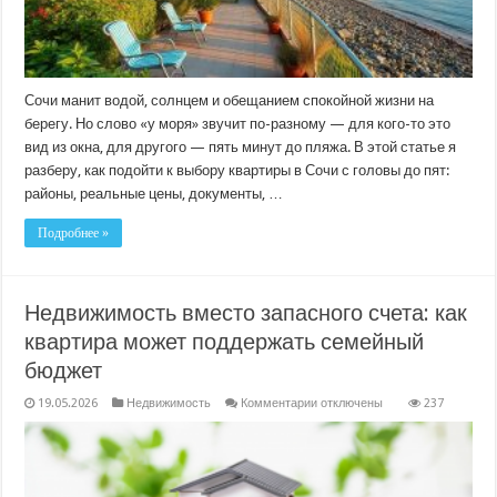
жить
удобно
и
разумно
вложиться
Сочи манит водой, солнцем и обещанием спокойной жизни на
берегу. Но слово «у моря» звучит по-разному — для кого-то это
вид из окна, для другого — пять минут до пляжа. В этой статье я
разберу, как подойти к выбору квартиры в Сочи с головы до пят:
районы, реальные цены, документы, …
Подробнее »
Недвижимость вместо запасного счета: как
квартира может поддержать семейный
бюджет
к
19.05.2026
Недвижимость
Комментарии
отключены
237
записи
Недвижимость
вместо
запасного
счета:
как