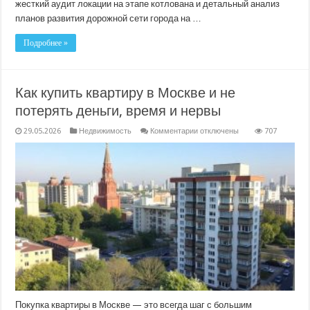
жесткий аудит локации на этапе котлована и детальный анализ
планов развития дорожной сети города на …
Подробнее »
Как купить квартиру в Москве и не
потерять деньги, время и нервы
к
29.05.2026
Недвижимость
Комментарии
отключены
707
записи
Как
купить
квартиру
в
Москве
и
не
потерять
деньги,
время
и
нервы
Покупка квартиры в Москве — это всегда шаг с большим