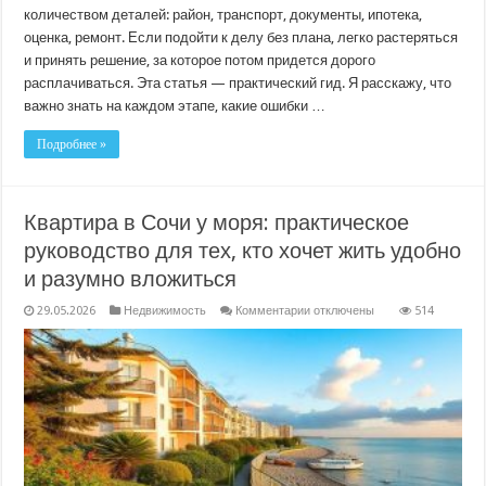
количеством деталей: район, транспорт, документы, ипотека,
оценка, ремонт. Если подойти к делу без плана, легко растеряться
и принять решение, за которое потом придется дорого
расплачиваться. Эта статья — практический гид. Я расскажу, что
важно знать на каждом этапе, какие ошибки …
Подробнее »
Квартира в Сочи у моря: практическое
руководство для тех, кто хочет жить удобно
и разумно вложиться
к
29.05.2026
Недвижимость
Комментарии
отключены
514
записи
Квартира
в
Сочи
у
моря:
практическое
руководство
для
тех,
кто
хочет