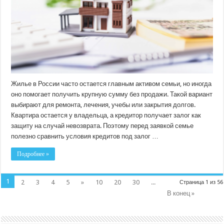
квартира
может
поддержать
семейный
бюджет
Жилье в России часто остается главным активом семьи, но иногда
оно помогает получить крупную сумму без продажи. Такой вариант
выбирают для ремонта, лечения, учебы или закрытия долгов.
Квартира остается у владельца, а кредитор получает залог как
защиту на случай невозврата. Поэтому перед заявкой семье
полезно сравнить условия кредитов под залог …
Подробнее »
1
2
3
4
5
»
10
20
30
...
Страница 1 из 56
В конец »