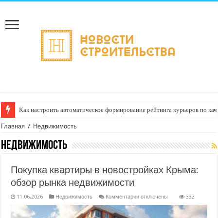
Как настроить автоматическое формирование рейтинга курьеров по кач
Главная
/
Недвижимость
Недвижимость
Покупка квартиры в новостройках Крыма:
обзор рынка недвижимости
к
11.06.2026
Недвижимость
Комментарии
отключены
332
записи
Покупка
квартиры