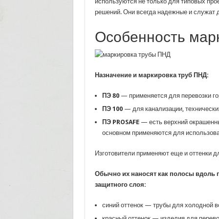
используются не только для типовых про
решений. Они всегда надежные и служат д
Особенность мар
Назначение и маркировка труб ПНД:
ПЭ 80
— применяется для перевозки гор
ПЭ 100
— для канализации, технических
ПЭ PROSAFE
— есть верхний окрашенный
основном применяются для использова
Изготовители применяют еще и оттенки д
Обычно их наносят как полосы вдоль п
защитного слоя:
синий оттенок — трубы для холодной в
красный оттенок — изделия для перевоз