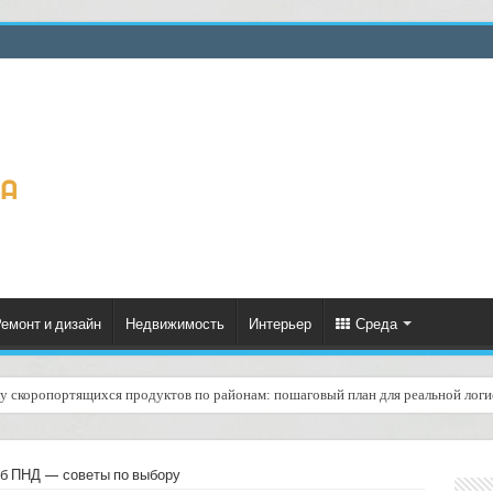
емонт и дизайн
Недвижимость
Интерьер
Среда
ку скоропортящихся продуктов по районам: пошаговый план для реальной логи
й «забрать и доставить» в одном заказе: удобство, риски и практические совет
уб ПНД — советы по выбору