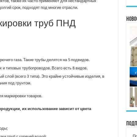
ектов, также их часто применяют для нестандартных
олгий срок, подходят под многие отрасли.
Ново
кировки труб ПНД
ючего газа. Такие трубы делятся на 5 подвидов.
 и типовых трубопроводов. Всего есть 8 видов.
 слой (всего 3 типа). Это крайне устойчивые изделия, в
ния под грунтом.
ля маркировки товаров.
родукции, их использование зависит от цвета
Подп
оды;
По
ки труб с горячей водой;