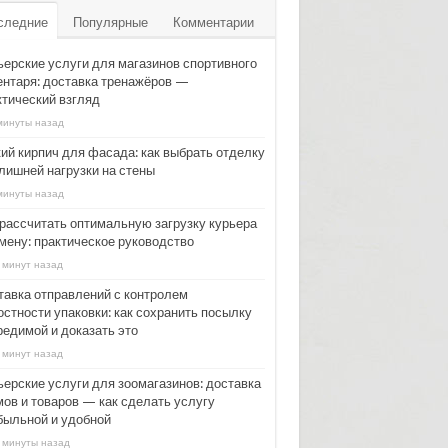
следние
Популярные
Комментарии
ьерские услуги для магазинов спортивного
ентаря: доставка тренажёров —
ктический взгляд
минуты назад
кий кирпич для фасада: как выбрать отделку
 лишней нагрузки на стены
минуты назад
 рассчитать оптимальную загрузку курьера
смену: практическое руководство
 минут назад
тавка отправлений с контролем
остности упаковки: как сохранить посылку
редимой и доказать это
 минут назад
ьерские услуги для зоомагазинов: доставка
мов и товаров — как сделать услугу
быльной и удобной
 минуты назад