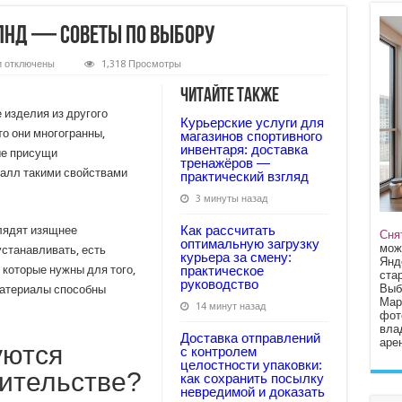
ПНД — советы по выбору
к
и
отключены
1,318 Просмотры
записи
Какие
Читайте также
бывают
виды
изделия из другого
Курьерские услуги для
труб
то они многогранны,
ПНД
магазинов спортивного
—
инвентаря: доставка
ые присущи
советы
тренажёров —
по
талл такими свойствами
практический взгляд
выбору
3 минуты назад
Как рассчитать
глядят изящнее
Сня
оптимальную загрузку
мож
устанавливать, есть
курьера за смену:
Янд
 которые нужны для того,
практическое
стар
руководство
Выб
Материалы способны
Мар
14 минут назад
фот
вла
Доставка отправлений
арен
уются
с контролем
целостности упаковки:
ительстве?
как сохранить посылку
невредимой и доказать