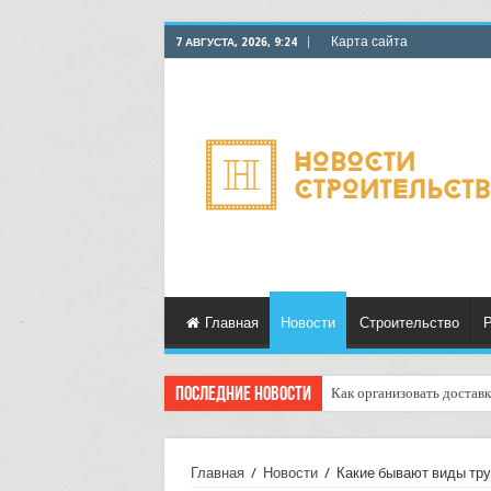
Карта сайта
7 АВГУСТА, 2026, 9:24
Главная
Новости
Строительство
Р
Последние новости
Как организовать достав
Доставка грузов с услуго
Главная
/
Новости
/
Какие бывают виды тр