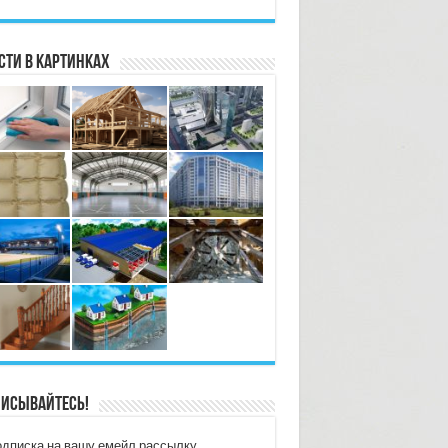
сти в картинках
исывайтесь!
дписка на вашу емейл рассылку