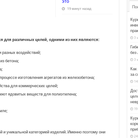
это
По
19 минут назад
Кур
инв
пра
3 
я для различных целей, одними из них являются:
Гиб
без
и разных воздействий;
3 
из бетона;
Как
а;
за 
 процессе изготовления агрегатов из железобетона;
14
йства для коммерческих целей;
Дос
имеют ядовитых веществ для полиэтилена;
цел
нев
19
мле;
Кур
кор
при
й и уникальной категорией изделий. Именно поэтому они
24