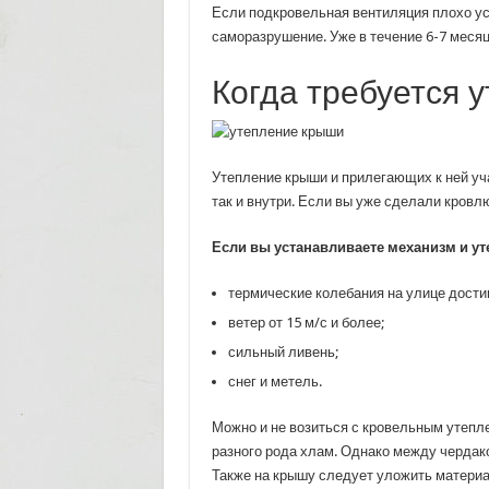
Если подкровельная вентиляция плохо уст
саморазрушение. Уже в течение 6-7 меся
Когда требуется 
Утепление крыши и прилегающих к ней уча
так и внутри. Если вы уже сделали кровл
Если вы устанавливаете механизм и утеп
термические колебания на улице достиг
ветер от 15 м/с и более;
сильный ливень;
снег и метель.
Можно и не возиться с кровельным утепле
разного рода хлам. Однако между чердак
Также на крышу следует уложить материал