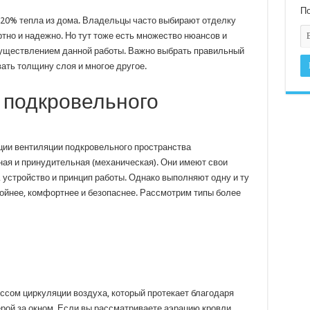
По
 20% тепла из дома. Владельцы часто выбирают отделку
тно и надежно. Но тут тоже есть множество нюансов и
существлением данной работы. Важно выбрать правильный
ать толщину слоя и многое другое.
 подкровельного
ции вентиляции подкровельного пространства
ая и принудительная (механическая). Они имеют свои
 устройство и принцип работы. Однако выполняют одну и ту
йнее, комфортнее и безопаснее. Рассмотрим типы более
ссом циркуляции воздуха, который протекает благодаря
рой за окном. Если вы рассматриваете аэрацию кровли,