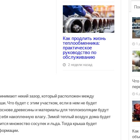
По
Как продлить жизнь
теплообменника:
1 
практическое
руководство по
обслуживанию
2 недели назад
Что
пер
6 
инимают некий зазор, который расположен между
и. Что будет с этим участком, если в нем не будет
основе древесины и материалы для теплоизоляции будут
 себя накопленную влагу. Зимой теплый воздух дома будет
вится множество сосулек и льда. Тогда крыша будет
еформации.
Как
объ