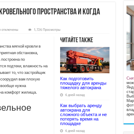
кровельного пространства и когда
к
и
отключены
1,726 Просмотры
записи
Что
Читайте также
такое
вентиляция
нства мягкой кровли в
подкровельного
риятная обстановка,
пространства
и
 построена по
когда
она
тся подтеки, влажность на
нужна?
ывает то, что застройщик
Сня
Как подготовить
 соорудил вам плохую
мож
площадку для аренды
 вообще нужна
Янд
тяжелого автокрана
стар
т на комфорт жилища.
6 дней назад
Выб
Мар
вельное
фот
Как выбрать аренду
вла
автокрана для
арен
сложного объекта и не
потерять время на
площадке
6 дней назад