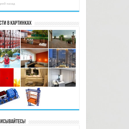
дней назад
сти в картинках
исывайтесь!