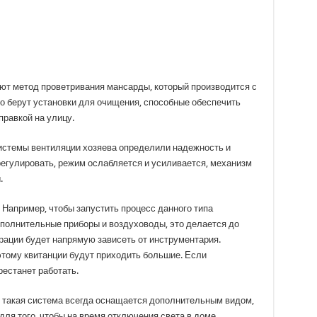
ют метод проветривания мансарды, который производится с
о берут установки для очищения, способные обеспечить
правкой на улицу.
истемы вентиляции хозяева определили надежность и
регулировать, режим ослабляется и усиливается, механизм
.
 Например, чтобы запустить процесс данного типа
полнительные приборы и воздуховоды, это делается до
рации будет напрямую зависеть от инструментария.
этому квитанции будут приходить большие. Если
естанет работать.
 такая система всегда оснащается дополнительным видом,
для того, чтобы на время отключения света в доме