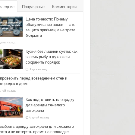
следние
Популярные
Комментарии
Цена точности: Почему
обслуживание весов — это
защита прибыли, а не трата
бюджета
день назад
Кухня без лишней суеты: как
запечь рыбу в духовке и
сохранить порядок
3 дня назад
 проверить перед возведением стен и
егородок в доме
дней назад
Как подготовить площадку
для аренды тяжелого
автокрана
6 дней назад
 выбрать аренду автокрана для сложного
екта и не потерять время на площадке