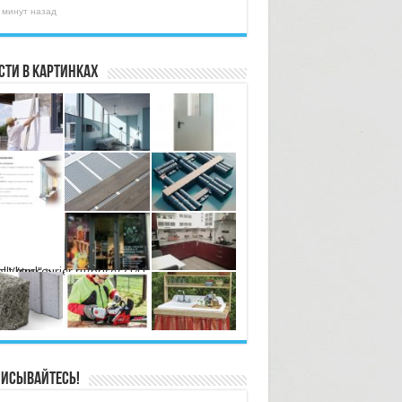
 минут назад
сти в картинках
ourier.ru/price/2141-arbolit.html" >
исывайтесь!