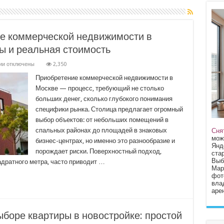
е коммерческой недвижимости в
ы и реальная стоимость
к
ии
отключены
2,350
записи
Важные
Приобретение коммерческой недвижимости в
нюансы
Москве — процесс, требующий не столько
при
покупке
больших денег, сколько глубокого понимания
коммерческой
специфики рынка. Столица предлагает огромный
недвижимости
в
выбор объектов: от небольших помещений в
Москве:
локация,
спальных районах до площадей в знаковых
Сня
документы
мож
бизнес-центрах, но именно это разнообразие и
и
Янд
реальная
порождает риски. Поверхностный подход,
стар
стоимость
Выб
адратного метра, часто приводит …
Мар
фот
вла
арен
ыборе квартиры в новостройке: простой