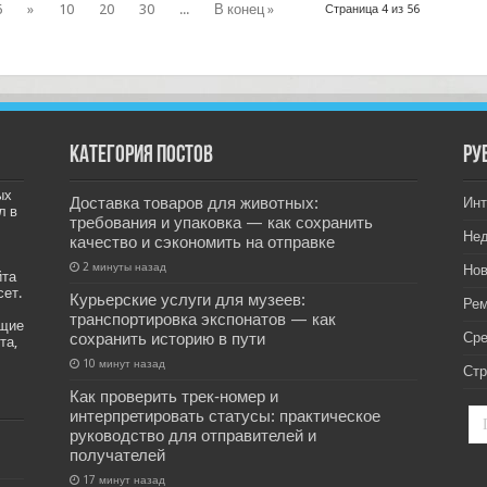
6
»
10
20
30
...
В конец »
Страница 4 из 56
Категория постов
РУ
ых
Доставка товаров для животных:
Инт
л в
требования и упаковка — как сохранить
Не
качество и сэкономить на отправке
2 минуты назад
Нов
йта
сет.
Курьерские услуги для музеев:
Рем
транспортировка экспонатов — как
ащие
сохранить историю в пути
Ср
та,
10 минут назад
Стр
Как проверить трек‑номер и
интерпретировать статусы: практическое
руководство для отправителей и
получателей
17 минут назад