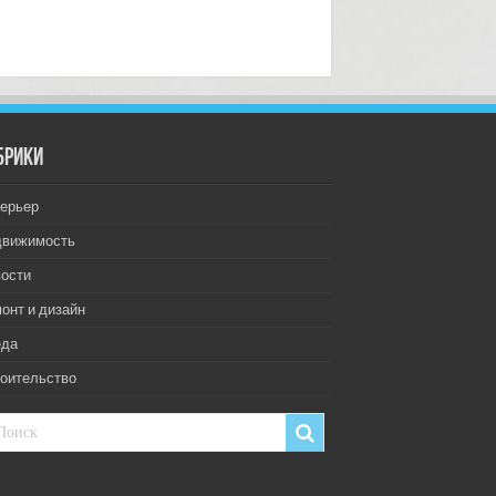
брики
ерьер
движимость
ости
онт и дизайн
еда
оительство