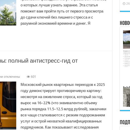
в
26
о которых лучше узнать заранее. Эта статья
новостройке:
понятный
поможет вам пройти путь от первого просмотра
план
до сдачи ключей без лишнего стресса и с
действий
Ново
разумной экономией времени и денег. Я
ры: полный антистресс-гид от
к
ии
отключены
601
записи
Услуги
Московский рынок квартирных переездов к 2025
" href="//rusc
по
году демонстрирует противоречивую картину:
переезду
квартиры:
несмотря на оживление спроса, который за год
полный
вырос на 16–22% (что эквивалентно объему
антистресс-
гид
рынка порядка 11.5–12.5 млрд рублей), заказчики
от
профессионалов
все чаще сталкиваются с резким подорожанием
услуг и острой нехваткой квалифицированных
Подп
подрядчиков. Как показывают исследования