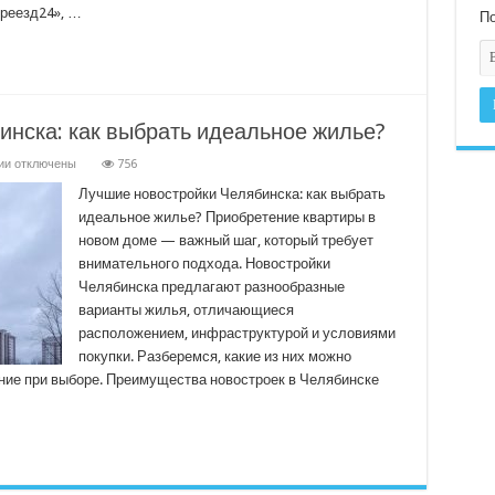
ереезд24», …
По
инска: как выбрать идеальное жилье?
к
ии
отключены
756
записи
Лучшие
Лучшие новостройки Челябинска: как выбрать
новостройки
идеальное жилье? Приобретение квартиры в
Челябинска:
как
новом доме — важный шаг, который требует
выбрать
внимательного подхода. Новостройки
идеальное
жилье?
Челябинска предлагают разнообразные
варианты жилья, отличающиеся
расположением, инфраструктурой и условиями
покупки. Разберемся, какие из них можно
ание при выборе. Преимущества новостроек в Челябинске