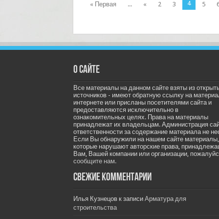
4
« Первая
...
«
2
3
5
О сайте
Все материалы на данном сайте взяты из открыт
источников - имеют обратную ссылку на материа
интернете или присланы посетителями сайта и
предоставляются исключительно в
ознакомительных целях. Права на материалы
принадлежат их владельцам. Администрация са
ответственности за содержание материала не не
Если Вы обнаружили на нашем сайте материалы,
которые нарушают авторские права, принадлеж
Вам, Вашей компании или организации, пожалуйс
сообщите нам.
Свежие комментарии
Илья Кузнецов
к записи
Арматура для
строительства