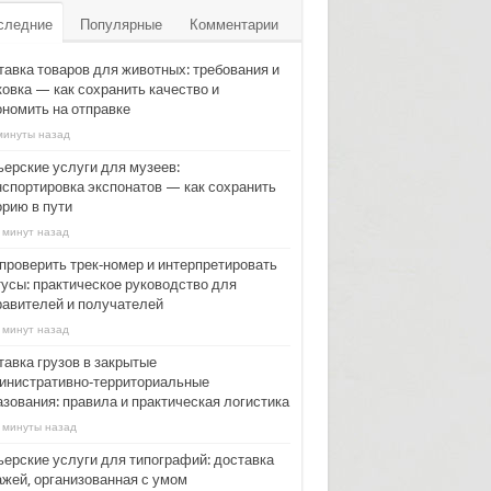
следние
Популярные
Комментарии
тавка товаров для животных: требования и
ковка — как сохранить качество и
ономить на отправке
минуты назад
ьерские услуги для музеев:
нспортировка экспонатов — как сохранить
орию в пути
 минут назад
 проверить трек‑номер и интерпретировать
тусы: практическое руководство для
равителей и получателей
 минут назад
тавка грузов в закрытые
инистративно‑территориальные
азования: правила и практическая логистика
 минуты назад
ьерские услуги для типографий: доставка
ажей, организованная с умом