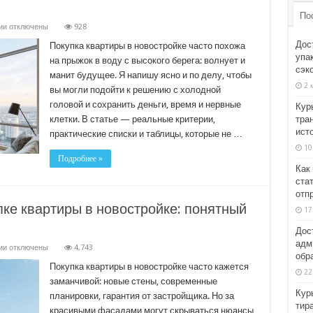
По
к
ии
отключены
928
записи
Дос
Как
Покупка квартиры в новостройке часто похожа
не
упа
на прыжок в воду с высокого берега: волнует и
промахнуться
сэк
при
манит будущее. Я напишу ясно и по делу, чтобы
выборе
2 
вы могли подойти к решению с холодной
квартиры
в
головой и сохранить деньги, время и нервные
Кур
новостройке:
простой
тра
клетки. В статье — реальные критерии,
план
ист
практические списки и таблицы, которые не …
действий
10
Подробнее »
Как
ста
отп
пке квартиры в новостройке: понятный
17
Дос
адм
к
ии
отключены
4,743
обр
записи
Как
Покупка квартиры в новостройке часто кажется
22
не
заманчивой: новые стены, современные
ошибиться
Кур
при
планировки, гарантия от застройщика. Но за
покупке
тир
красивыми фасадами могут скрываться нюансы,
квартиры