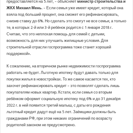
предоставляется на 5 лет, – объясняет
министр строительства и
ЖКХ Михаил Мень
. – Если семья уже имеет кредит, который она
взяла под больший процент, она сможет его рефинансировать,
снизив ставку до 6%. Но сделать это смогут не все семьи, а только
те, в которых 2-й или 3-й ребёнок родится с 1 января 2018 г.
Считаю, что это неплохая помощь для семей с детьми,
возможность для них улучшить жилищные условия. Для
строительной отрасли госпрограмма тоже станет хорошей
поддержкой».
К сожалению, на вторичном рынке недвижимости госпрограмма
работать не будет. Льготную ипотеку будут давать только для
покупки жилья в новостройках. То же самое касается тех, кто
захочет рефинансировать кредит – это позволят сделать лишь
покупателям новых квартир. Кстати, если семья со вторым
ребёнком оформит социальную ипотеку под 6% и до 31 декабря
2022 г. в ней появится третий малыш, с даты его рождения
льготный кредит дадут ещё на 5 лет. Заёмщики должны быть
гражданами РФ, при этом никаких ограничений по возрасту
родителей законом не предусмотрено.