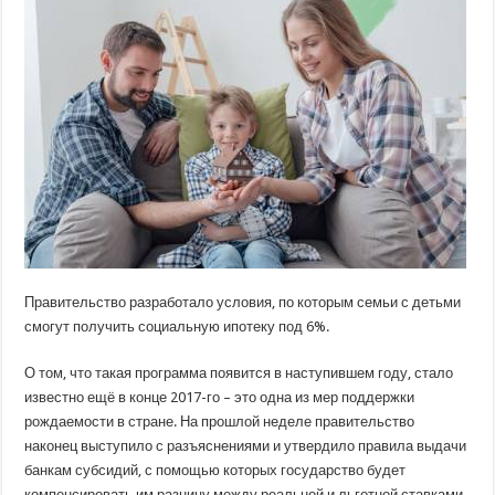
с
детьми.
Как
взять
ипотеку
под
6
процентов?
Правительство разработало условия, по которым семьи с детьми
смогут получить социальную ипотеку под 6%.
О том, что такая программа появится в наступившем году, стало
известно ещё в конце 2017-го – это одна из мер поддержки
рождаемости в стране. На прошлой неделе
правительство
наконец выступило с разъяснениями и утвердило правила выдачи
банкам субсидий, с помощью которых государство будет
компенсировать им разницу между реальной и льготной ставками.