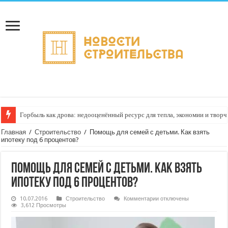
Горбыль как дрова: недооценённый ресурс для тепла, экономии и творч
Главная
/
Строительство
/
Помощь для семей с детьми. Как взять
ипотеку под 6 процентов?
Помощь для семей с детьми. Как взять
ипотеку под 6 процентов?
к
10.07.2016
Строительство
Комментарии
отключены
записи
3,612 Просмотры
Помощь
для
семей