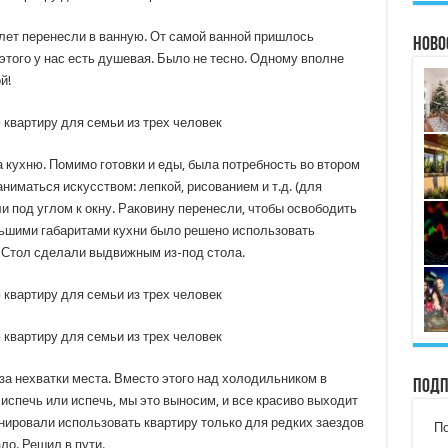
уалет перенесли в ванную. От самой ванной пришлось
Ново
этого у нас есть душевая. Было не тесно. Одному вполне
й!
кухню. Помимо готовки и еды, была потребность во втором
ниматься искусством: лепкой, рисованием и т.д. (для
 под углом к ​​окну. Раковину перенесли, чтобы освободить
льшими габаритами кухни было решено использовать
 Стол сделали выдвижным из-под стола.
-за нехватки места. Вместо этого над холодильником в
Подп
испечь или испечь, мы это выносим, ​​и все красиво выходит
нировали использовать квартиру только для редких заездов
По
ло. Решил в пути.