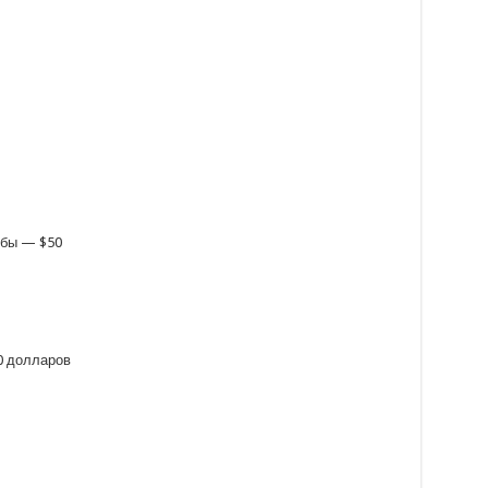
убы — $50
0 долларов