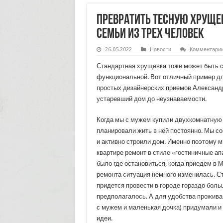
Превратить тесную хруще
семьи из трех человек
26.05.2022
Новости
Комментари
Стандартная хрущевка тоже может быть с
функциональной. Вот отличный пример д
простых дизайнерских приемов Александр
устаревший дом до неузнаваемости.
Когда мы с мужем купили двухкомнатную 
планировали жить в ней постоянно. Мы со
и активно строили дом. Именно поэтому 
квартире ремонт в стиле «гостиничные ап
было где остановиться, когда приедем в М
ремонта ситуация немного изменилась. Ст
придется провести в городе гораздо боль
предполагалось. А для удобства проживан
с мужем и маленькая дочка) придумали и
идеи.