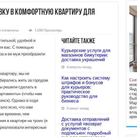
вку в комфортную квартиру для
к
и
отключены
1,690 Просмотры
записи
Превратить
Читайте также
тильной, удобной и
тесную
хрущевку
ля вас. С помощью
Курьерские услуги для
в
а и ее муж преобразили
комфортную
магазинов бижутерии:
квартиру
доставка украшений
для
семьи
4 минуты назад
из
квартиру, мы не
трех
Как настроить систему
человек
Сня
бирались жить за городом
штрафов и бонусов
мож
для курьеров:
мы решили сделать в
Янд
практическое
стар
артаменты» (чтобы нам
руководство для
Выб
инск). Однако в ходе
бизнеса
Мар
ало ясно, что нам
фот
9 минут назад
вла
ше времени, чем
арен
Доставка отправлений
ия в квартире на троих (я
с услугой «возврат
 реализовали интересные
документов с
подписью»: подробный