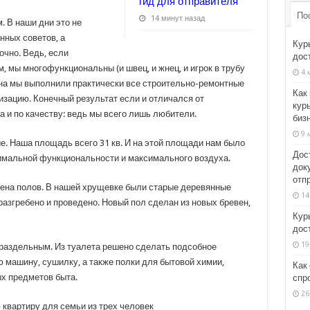
гид для отправителя
По
14 минут назад
. В наши дни это не
нных советов, а
Кур
очно. Ведь, если
дос
 мы многофункциональны (и швец, и жнец, и игрок в трубу
4 
йна мы выполнили практически все строительно-ремонтные
Как
изацию. Конечный результат если и отличался от
кур
да и по качеству: ведь мы всего лишь любители.
биз
9 
е. Наша площадь всего 31 кв. И на этой площади нам было
Дос
имальной функциональности и максимального воздуха.
док
отп
на полов. В нашей хрущевке были старые деревянные
14
разгребено и проведено. Новый пол сделан из новых бревен,
Кур
дос
19
 раздельным. Из туалета решено сделать подсобное
машину, сушилку, а также полки для бытовой химии,
Как
х предметов быта.
спр
26