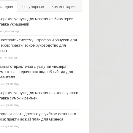
следние
Популярные
Комментарии
ьерские услуги для магазинов бижутерии:
тавка украшений
минуты назад
 настроить систему штрафов и бонусов для
ьеров: практическое руководство для
неса
минут назад
тавка отправлений с услугой «возврат
ументов с подписью»: подробный гид для
равителя
 минут назад
ьерские услуги для магазинов аксессуаров:
тавка сумок и ремней
 минут назад
 организовать доставку с учётом сезонного
оса: практический план для бизнеса
 минут назад