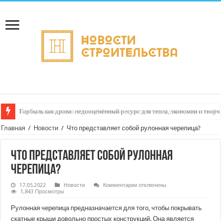
Горбыль как дрова: недооценённый ресурс для тепла, экономии и творч
Главная
/
Новости
/
Что представляет собой рулонная черепица?
Что представляет собой рулонная
черепица?
к
17.05.2022
Новости
Комментарии
отключены
записи
1,843 Просмотры
Что
представляет
Рулонная черепица предназначается для того, чтобы покрывать
собой
рулонная
скатные крыши довольно простых конструкций. Она является