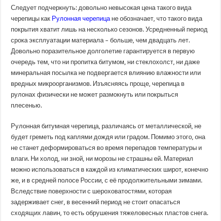
Следует подчеркнуть: довольно невысокая цена такого вида
черепицы как
Рулонная черепица
не обозначает, что такого вида
покрытия хватит лишь на несколько сезонов. Усредненный период
срока эксплуатации материала – больше, чем двадцать лет.
Довольно поразительное долголетие гарантируется в первую
очередь тем, что ни пропитка битумом, ни стеклохолст, ни даже
минеральная посылка не подвергается влиянию влажности или
вредных микроорганизмов. Изъясняясь проще, черепица в
рулонах физически не может размокнуть или покрыться
плесенью.
Рулонная битумная черепица, различаясь от металлической, не
будет греметь под каплями дождя или градом. Помимо этого, она
не станет деформироваться во время перепадов температуры и
влаги. Ни холод, ни зной, ни морозы не страшны ей. Материал
можно использоваться в каждой из климатических широт, конечно
же, и в средней полосе России, с её продолжительными зимами.
Вследствие поверхности с шероховатостями, которая
задерживает снег, в весенний период не стоит опасаться
сходящих лавин, то есть обрушения тяжеловесных пластов снега.