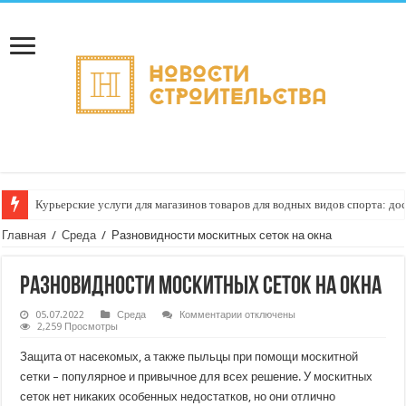
Курьерские услуги для магазинов товаров для водных видов спорта: до
Как настроить автоматическое формирование рейтинга курьеров по кач
Главная
/
Среда
/
Разновидности москитных сеток на окна
Разновидности москитных сеток на окна
к
05.07.2022
Среда
Комментарии
отключены
записи
2,259 Просмотры
Разновидности
москитных
Защита от насекомых, а также пыльцы при помощи москитной
сеток
на
сетки – популярное и привычное для всех решение. У москитных
окна
сеток нет никаких особенных недостатков, но они отлично