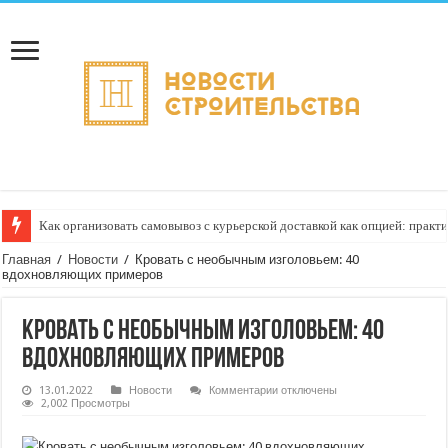
Как организовать самовывоз с курьерской доставкой как опцией: практи
Доставка грузов на выставки и ярмарки: планирование и документы — к
Главная
/
Новости
/
Кровать с необычным изголовьем: 40
вдохновляющих примеров
Кровать с необычным изголовьем: 40
вдохновляющих примеров
к
13.01.2022
Новости
Комментарии
отключены
записи
2,002 Просмотры
Кровать
с необычным
изголовьем: