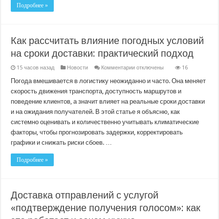
удобным
Подробнее »
и
запоминающимся
Как рассчитать влияние погодных условий
на сроки доставки: практический подход
к
15 часов назад
Новости
Комментарии
отключены
16
записи
Как
Погода вмешивается в логистику неожиданно и часто. Она меняет
рассчитать
скорость движения транспорта, доступность маршрутов и
влияние
погодных
поведение клиентов, а значит влияет на реальные сроки доставки
условий
и на ожидания получателей. В этой статье я объясню, как
на
сроки
системно оценивать и количественно учитывать климатические
доставки:
практический
факторы, чтобы прогнозировать задержки, корректировать
подход
графики и снижать риски сбоев. …
Подробнее »
Доставка отправлений с услугой
«подтверждение получения голосом»: как