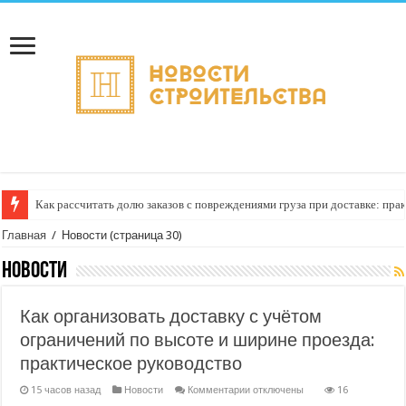
Как рассчитать долю заказов с повреждениями груза при доставке: пра
Доставка отправлений с услугой «фиксация номера акта о повреждении 
Главная
/
Новости
(страница 30)
Новости
Как организовать доставку с учётом
ограничений по высоте и ширине проезда:
практическое руководство
к
15 часов назад
Новости
Комментарии
отключены
16
записи