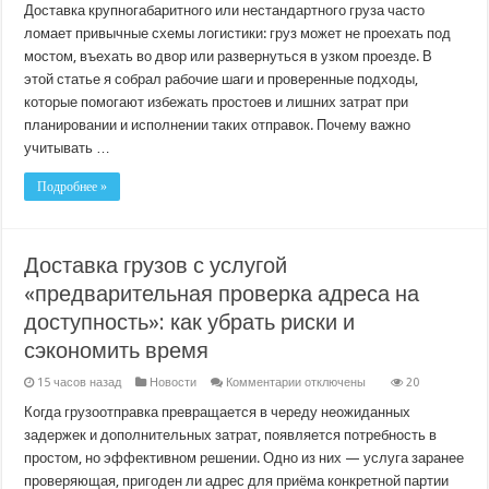
Как
Доставка крупногабаритного или нестандартного груза часто
организовать
ломает привычные схемы логистики: груз может не проехать под
доставку
с
мостом, въехать во двор или развернуться в узком проезде. В
учётом
этой статье я собрал рабочие шаги и проверенные подходы,
ограничений
по
которые помогают избежать простоев и лишних затрат при
высоте
и
планировании и исполнении таких отправок. Почему важно
ширине
учитывать …
проезда:
практическое
руководство
Подробнее »
Доставка грузов с услугой
«предварительная проверка адреса на
доступность»: как убрать риски и
сэкономить время
к
15 часов назад
Новости
Комментарии
отключены
20
записи
Доставка
Когда грузоотправка превращается в череду неожиданных
грузов
задержек и дополнительных затрат, появляется потребность в
с
услугой
простом, но эффективном решении. Одно из них — услуга заранее
«предварительная
проверяющая, пригоден ли адрес для приёма конкретной партии
проверка