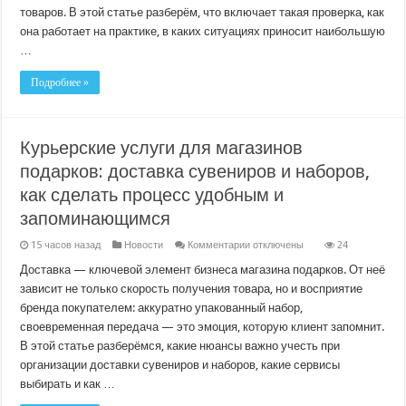
адреса
товаров. В этой статье разберём, что включает такая проверка, как
на
доступность»:
она работает на практике, в каких ситуациях приносит наибольшую
как
…
убрать
риски
и
Подробнее »
сэкономить
время
Курьерские услуги для магазинов
подарков: доставка сувениров и наборов,
как сделать процесс удобным и
запоминающимся
к
15 часов назад
Новости
Комментарии
отключены
24
записи
Курьерские
Доставка — ключевой элемент бизнеса магазина подарков. От неё
услуги
зависит не только скорость получения товара, но и восприятие
для
магазинов
бренда покупателем: аккуратно упакованный набор,
подарков:
своевременная передача — это эмоция, которую клиент запомнит.
доставка
сувениров
В этой статье разберёмся, какие нюансы важно учесть при
и
наборов,
организации доставки сувениров и наборов, какие сервисы
как
выбирать и как …
сделать
процесс