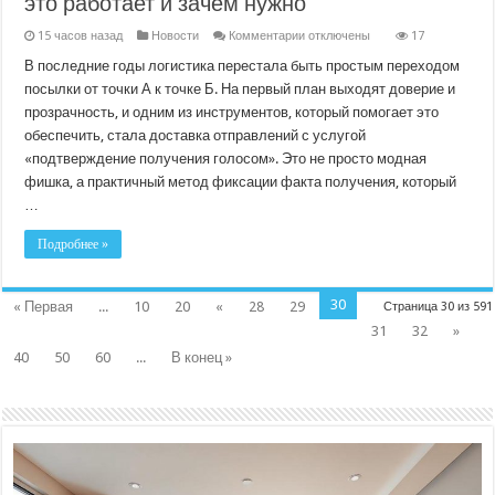
это работает и зачем нужно
к
15 часов назад
Новости
Комментарии
отключены
17
записи
Доставка
В последние годы логистика перестала быть простым переходом
отправлений
посылки от точки А к точке Б. На первый план выходят доверие и
с
услугой
прозрачность, и одним из инструментов, который помогает это
«подтверждение
обеспечить, стала доставка отправлений с услугой
получения
голосом»:
«подтверждение получения голосом». Это не просто модная
как
это
фишка, а практичный метод фиксации факта получения, который
работает
…
и
зачем
нужно
Подробнее »
30
« Первая
...
10
20
«
28
29
Страница 30 из 591
31
32
»
40
50
60
...
В конец »