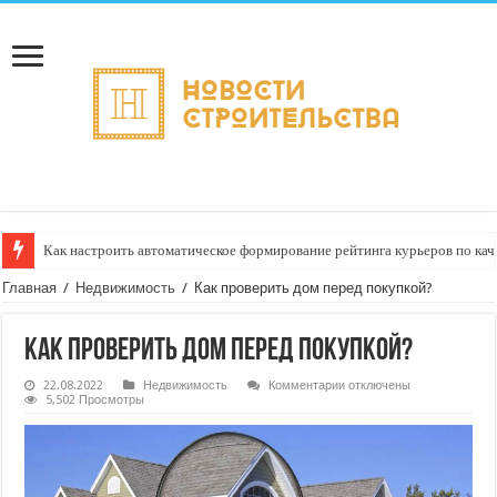
Как настроить автоматическое формирование рейтинга курьеров по кач
Главная
/
Недвижимость
/
Как проверить дом перед покупкой?
Как проверить дом перед покупкой?
к
22.08.2022
Недвижимость
Комментарии
отключены
записи
5,502 Просмотры
Как
проверить
дом
перед
покупкой?