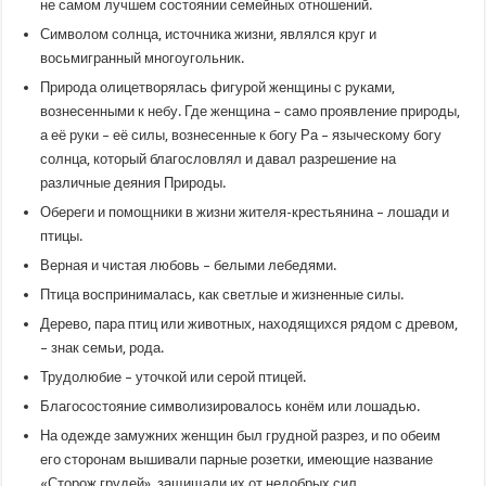
не самом лучшем состоянии семейных отношений.
Символом солнца, источника жизни, являлся круг и
восьмигранный многоугольник.
Природа олицетворялась фигурой женщины с руками,
вознесенными к небу. Где женщина – само проявление природы,
а её руки – её силы, вознесенные к богу Ра – языческому богу
солнца, который благословлял и давал разрешение на
различные деяния Природы.
Обереги и помощники в жизни жителя-крестьянина – лошади и
птицы.
Верная и чистая любовь – белыми лебедями.
Птица воспринималась, как светлые и жизненные силы.
Дерево, пара птиц или животных, находящихся рядом с древом,
– знак семьи, рода.
Трудолюбие – уточкой или серой птицей.
Благосостояние символизировалось конём или лошадью.
На одежде замужних женщин был грудной разрез, и по обеим
его сторонам вышивали парные розетки, имеющие название
«Сторож грудей», защищали их от недобрых сил.