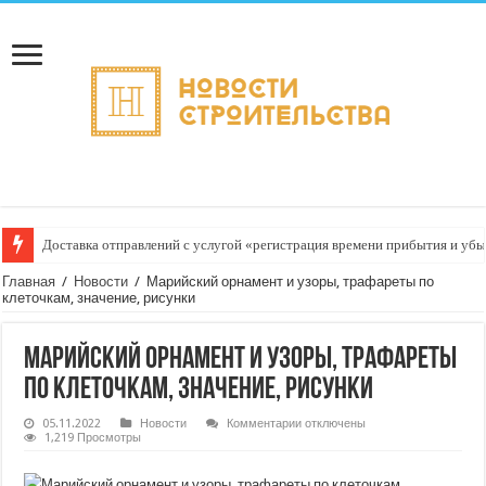
Доставка отправлений с услугой «регистрация времени прибытия и убыт
Главная
/
Новости
/
Марийский орнамент и узоры, трафареты по
клеточкам, значение, рисунки
Марийский орнамент и узоры, трафареты
по клеточкам, значение, рисунки
к
05.11.2022
Новости
Комментарии
отключены
записи
1,219 Просмотры
Марийский
орнамент
и