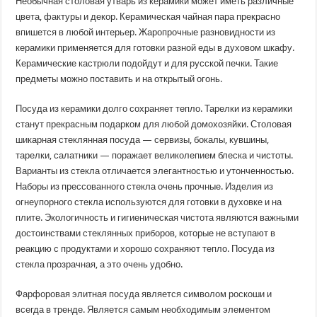
Необычная столовая утварь из керамики может иметь различные
цвета, фактуры и декор. Керамическая чайная пара прекрасно
впишется в любой интерьер. Жаропрочные разновидности из
керамики применяется для готовки разной еды в духовом шкафу.
Керамические кастрюли подойдут и для русской печки. Такие
предметы можно поставить и на открытый огонь.
Посуда из керамики долго сохраняет тепло. Тарелки из керамики
станут прекрасным подарком для любой домохозяйки. Столовая
шикарная стеклянная посуда — сервизы, бокалы, кувшины,
тарелки, салатники — поражает великолепием блеска и чистоты.
Варианты из стекла отличается элегантностью и утонченностью.
Наборы из прессованного стекла очень прочные. Изделия из
огнеупорного стекла используются для готовки в духовке и на
плите. Экологичность и гигиеническая чистота являются важными
достоинствами стеклянных приборов, которые не вступают в
реакцию с продуктами и хорошо сохраняют тепло. Посуда из
стекла прозрачная, а это очень удобно.
Фарфоровая элитная посуда является символом роскоши и
всегда в тренде. Является самым необходимым элементом