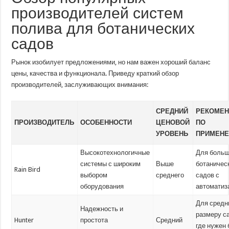
производителей систем
полива для ботанических
садов
Рынок изобилует предложениями, но нам важен хороший баланс
цены, качества и функционала. Приведу краткий обзор
производителей, заслуживающих внимания:
СРЕДНИЙ
РЕКОМЕ
ПРОИЗВОДИТЕЛЬ
ОСОБЕННОСТИ
ЦЕНОВОЙ
ПО
УРОВЕНЬ
ПРИМЕН
Высокотехнологичные
Для боль
системы с широким
Выше
ботаничес
Rain Bird
выбором
среднего
садов с
оборудования
автоматиз
Для средн
Надежность и
размеру с
Hunter
простота
Средний
где нужен