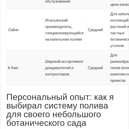
обслуживания
цена-каче
Для небо
Итальянский
коллекций
производитель,
растений 
Claber
Средний
специализирующийся
частных
на капельном поливе
ботаничес
уголков
Для
Широкий ассортимент
разнообра
K-Rain
дождевателей и
Средний
типов поли
контроллеров
комплекс
проектах
Персональный опыт: как я
выбирал систему полива
для своего небольшого
ботанического сада