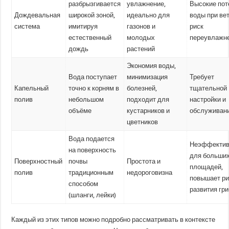
разбрызгивается
увлажнение,
Высокие пот
Дождевальная
широкой зоной,
идеально для
воды при вет
система
имитируя
газонов и
риск
естественный
молодых
переувлажн
дождь
растений
Экономия воды,
Вода поступает
минимизация
Требует
Капельный
точно к корням в
болезней,
тщательной
полив
небольшом
подходит для
настройки и
объёме
кустарников и
обслуживан
цветников
Вода подается
Неэффекти
на поверхность
для больши
Поверхностный
почвы
Простота и
площадей,
полив
традиционным
недороговизна
повышает ри
способом
развития гр
(шланги, лейки)
Каждый из этих типов можно подробно рассматривать в контексте