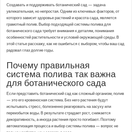
выбрать
Создавать и поддерживать ботанический сад — задача
систему
полива
увлекательная, но непростая. Одним из ключевых факторов, от
для
которого зависит здоровье растений и красота сада, является
ботанического
сада:
грамотный полив. Выбор подходящей системы полива для
практические
советы
ботанического сада требует внимания к деталям, понимания
и
особенностей растительности и условий окружающей среды. В
тонкости
этой статье расскажу, как не ошибиться с выбором, чтобы ваш сад
радовал глаз долгие годы.
Почему правильная
система полива так важна
для ботанического сада
Если представить ботанический сад как сложный организм, полив
— это его кровеносная система. Без него растения будут
испытывать стресс, болезненно реагировать на засуху или
переизбыток воды. В результате страдает рост, снижается
декоративность, а иногда растения просто погибают. Поэтому
автоматизация процесса и выбор системы полива — вопрос не