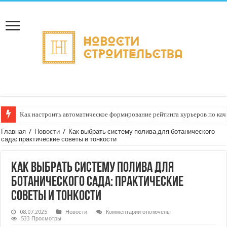
Как настроить автоматическое формирование рейтинга курьеров по кач
Главная
/
Новости
/
Как выбрать систему полива для ботанического
сада: практические советы и тонкости
Как выбрать систему полива для
ботанического сада: практические
советы и тонкости
к
08.07.2025
Новости
Комментарии
отключены
записи
533 Просмотры
Как