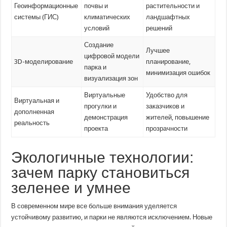
Геоинформационные
почвы и
растительности и
системы (ГИС)
климатических
ландшафтных
условий
решений
Создание
Лучшее
цифровой модели
3D-моделирование
планирование,
парка и
минимизация ошибок
визуализация зон
Виртуальные
Удобство для
Виртуальная и
прогулки и
заказчиков и
дополненная
демонстрация
жителей, повышение
реальность
проекта
прозрачности
Экологичные технологии:
зачем парку становиться
зеленее и умнее
В современном мире все больше внимания уделяется
устойчивому развитию, и парки не являются исключением. Новые