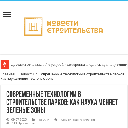
Доставка отправлений с услугой «электронная подпись при получении»
Главная
/
Новости
/
Современные технологии в строительстве парков:
как наука меняет зеленые зоны
Современные технологии в
строительстве парков: как наука меняет
зеленые зоны
к
09.07.2025
Новости
Комментарии
отключены
записи
513 Просмотры
Современные