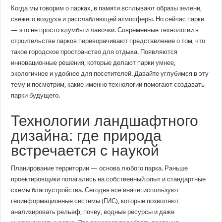
технологии
Когда мы говорим о парках, в памяти всплывают образы зелени,
в
строительстве
свежего воздуха и расслабляющей атмосферы. Но сейчас парки
парков:
— это не просто клумбы и лавочки. Современные технологии в
как
наука
строительстве парков переворачивают представление о том, что
меняет
зеленые
такое городское пространство для отдыха. Появляются
зоны
инновационные решения, которые делают парки умнее,
экологичнее и удобнее для посетителей. Давайте углубимся в эту
тему и посмотрим, какие именно технологии помогают создавать
парки будущего.
Технологии ландшафтного
дизайна: где природа
встречается с наукой
Планирование территории — основа любого парка. Раньше
проектировщики полагались на собственный опыт и стандартные
схемы благоустройства. Сегодня все иначе: используют
геоинформационные системы (ГИС), которые позволяют
анализировать рельеф, почву, водные ресурсы и даже