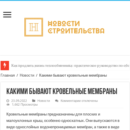
Как продлить жизнь теплообменника: практическое руководство по о
Горбыль как дрова: недооценённый ресурс для тепла, экономии и творч
Главная
/
Новости
/
Какими бывают кровельные мембраны
Какими бывают кровельные мембраны
к
23.09.2022
Новости
Комментарии
отключены
записи
1,662 Просмотры
Какими
бывают
Кровельные мембраны предназначены для плоских и
кровельные
мембраны
малоуклонных крыш, особенно односкатных. Они выпускаются в
виде однослойных водонепроницаемых мембран, а также в виде