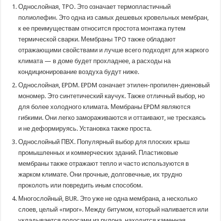
Однослойная, TPO. Это означает термопластичный
полиолефин. Это одна из самых дешевых кровельных мембран,
к ее преимуществам относится простота монтажа путем
термической сварки. Мембраны TPO также обладают
отражающими свойствами и лучше всего подходят для жаркого
климата — в доме будет прохладнее, а расходы на
кондиционирование воздуха будут ниже.
Однослойная, EPDM. EPDM означает этилен-пропилен-диеновый
мономер. Это синтетический каучук. Также отличный выбор, но
для более холодного климата. Мембраны EPDM являются
гибкими. Они легко замораживаются и оттаивают, не трескаясь
и не деформируясь. Установка также проста.
Однослойный ПВХ. Популярный выбор для плоских крыш
промышленных и коммерческих зданий. Пластиковые
мембраны также отражают тепло и часто используются в
жарком климате. Они прочные, долговечные, их трудно
проколоть или повредить иным способом.
Многослойный, BUR. Это уже не одна мембрана, а несколько
слоев, целый «пирог». Между битумом, который наливается или
укладывается полосами из рулона, находится каменная