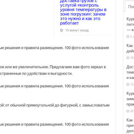
Доставка грузов с
услугой «контроль
По
уровня температуры в
зоне погрузки»: зачем
это нужно и как это
Кур
работает
лет
— к
15 минут назад
3 
Как
дейс
10
Дос
ое или же увеличительное. Предлагаем вам фото зеркал в
темп
остраненные по удобствам и выгодности.
и ка
15
Кур
зим
пра
ой: от обычной прямоугольной до фигурной, с замысловатым
20
Как
прич
дел