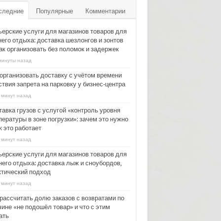
следние
Популярные
Комментарии
ьерские услуги для магазинов товаров для
него отдыха: доставка шезлонгов и зонтов
ак организовать без поломок и задержек
минуты назад
 организовать доставку с учётом времени
твия запрета на парковку у бизнес‑центра
 минут назад
тавка грузов с услугой «контроль уровня
ературы в зоне погрузки»: зачем это нужно
к это работает
 минут назад
ьерские услуги для магазинов товаров для
него отдыха: доставка лыж и сноубордов,
ктический подход
 минут назад
 рассчитать долю заказов с возвратами по
ине «не подошёл товар» и что с этим
ать