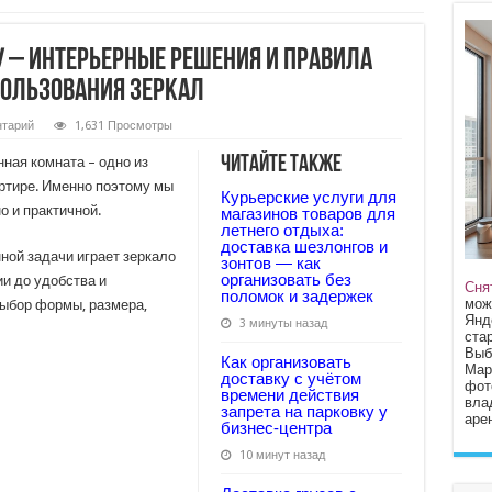
 – интерьерные решения и правила
пользования зеркал
тарий
1,631 Просмотры
Читайте также
нная комната – одно из
ртире. Именно поэтому мы
Курьерские услуги для
о и практичной.
магазинов товаров для
летнего отдыха:
доставка шезлонгов и
ой задачи играет зеркало
зонтов — как
организовать без
ии до удобства и
Сня
поломок и задержек
мож
ыбор формы, размера,
Янд
3 минуты назад
стар
Выб
Как организовать
Мар
доставку с учётом
фот
времени действия
вла
запрета на парковку у
арен
бизнес‑центра
10 минут назад