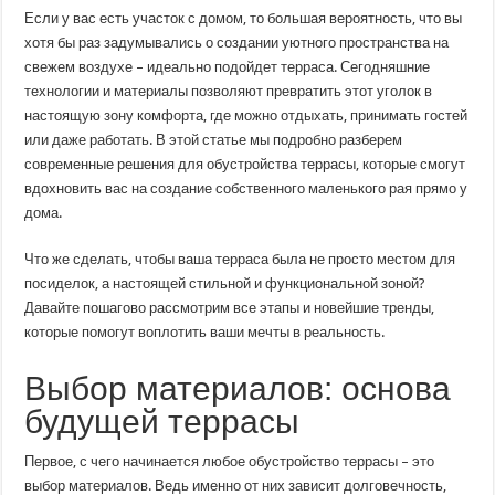
решения
Если у вас есть участок с домом, то большая вероятность, что вы
для
обустройства
хотя бы раз задумывались о создании уютного пространства на
террасы:
свежем воздухе – идеально подойдет терраса. Сегодняшние
комфорт
и
технологии и материалы позволяют превратить этот уголок в
стиль
в
настоящую зону комфорта, где можно отдыхать, принимать гостей
каждом
или даже работать. В этой статье мы подробно разберем
элементе
современные решения для обустройства террасы, которые смогут
вдохновить вас на создание собственного маленького рая прямо у
дома.
Что же сделать, чтобы ваша терраса была не просто местом для
посиделок, а настоящей стильной и функциональной зоной?
Давайте пошагово рассмотрим все этапы и новейшие тренды,
которые помогут воплотить ваши мечты в реальность.
Выбор материалов: основа
будущей террасы
Первое, с чего начинается любое обустройство террасы – это
выбор материалов. Ведь именно от них зависит долговечность,