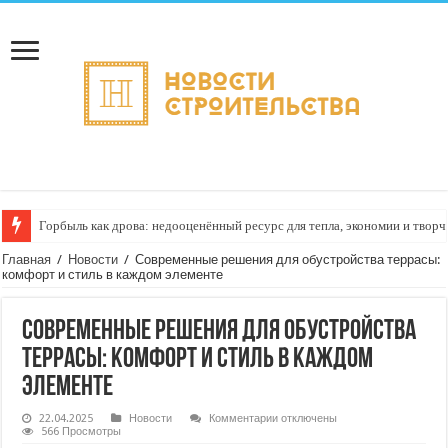
Горбыль как дрова: недооценённый ресурс для тепла, экономии и творч
Главная
/
Новости
/
Современные решения для обустройства террасы:
комфорт и стиль в каждом элементе
Современные решения для обустройства
террасы: комфорт и стиль в каждом
элементе
к
22.04.2025
Новости
Комментарии
отключены
записи
566 Просмотры
Современные