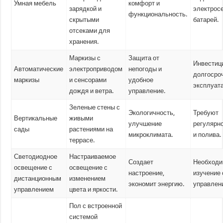
Умная мебель
комфорт и
зарядкой и
электрос
функциональность.
скрытыми
батарей.
отсеками для
хранения.
Маркизы с
Защита от
Инвестиц
Автоматические
электроприводом
непогоды и
долгосро
маркизы
и сенсорами
удобное
эксплуат
дождя и ветра.
управление.
Зеленые стены с
Экологичность,
Требуют
Вертикальные
живыми
улучшение
регулярн
сады
растениями на
микроклимата.
и полива.
террасе.
Светодиодное
Настраиваемое
Создает
Необход
освещение с
освещение с
настроение,
изучение
дистанционным
изменением
экономит энергию.
управлен
управлением
цвета и яркости.
Пол с встроенной
системой