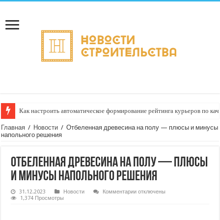
Как настроить автоматическое формирование рейтинга курьеров по кач
Главная
/
Новости
/
Отбеленная древесина на полу — плюсы и минусы
напольного решения
Отбеленная древесина на полу — плюсы
и минусы напольного решения
к
31.12.2023
Новости
Комментарии
отключены
записи
1,374 Просмотры
Отбеленная
древесина
на