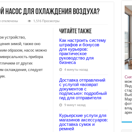
ой насос для охлаждения воздуха?
к
и
отключены
1,516 Просмотры
записи
Как
Читайте также
использовать
тепловой
е устройство,
Как настроить систему
насос
ения зимой, также оно
для
штрафов и бонусов
охлаждения
для курьеров:
аким образом, насос можно
воздуха?
практическое
Универсальность прибора
руководство для
бизнеса
тличием от других
им охлаждения, следует
4 минуты назад
ии.
Сня
Доставка отправлений
мож
с услугой «возврат
Янд
документов с
стар
подписью»: подробный
Выб
гид для отправителя
Мар
фот
9 минут назад
вла
арен
Курьерские услуги для
магазинов аксессуаров:
доставка сумок и
ремней