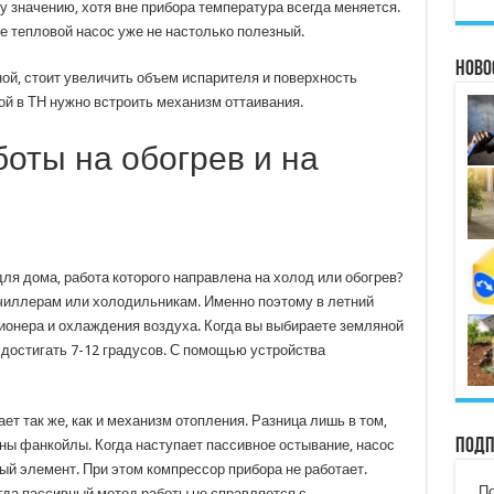
 значению, хотя вне прибора температура всегда меняется.
ре тепловой насос уже не настолько полезный.
Ново
й, стоит увеличить объем испарителя и поверхность
ой в ТН нужно встроить механизм оттаивания.
боты на обогрев и на
для дома, работа которого направлена на холод или обогрев?
 чиллерам или холодильникам. Именно поэтому в летний
ционера и охлаждения воздуха. Когда вы выбираете земляной
 достигать 7-12 градусов. С помощью устройства
ет так же, как и механизм отопления. Разница лишь в том,
Подп
ны фанкойлы. Когда наступает пассивное остывание, насос
ный элемент. При этом компрессор прибора не работает.
По
гда пассивный метод работы не справляется с