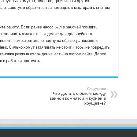
р нужных хомутов, шлангов, тройников и других
еле, советуем обратиться за помощью к мастерам с опытом
те работу. Если ранее насос был в рабочей позиции,
но заливать жидкость в изделие для дальнейшего
ановить самостоятельно помпу на образец с помощью
йник. Сильно хомут затягивать не стоит, чтобы не повредить
становка режима охлаждения, есть на любом сайте. Далее
 в работе и протечек.
Следующее
Что делать с окном между
ванной комнатой и кухней в
хрущевке?