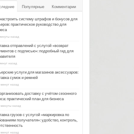
следние
Популярные
Комментарии
 настроить систему штрафов и бонусов для
ьеров: практическое руководство для
неса
минуты назад
тавка отправлений с услугой «возврат
ументов с подписью»: подробный гид для
равителя
минут назад
ьерские услуги для магазинов аксессуаров:
тавка сумок и ремней
 минут назад
 организовать доставку с учётом сезонного
оса: практический план для бизнеса
 минуты назад
тавка грузов с услугой «маркировка по
бованиям получателя»: удобство, контроль,
етственность
 минут назад