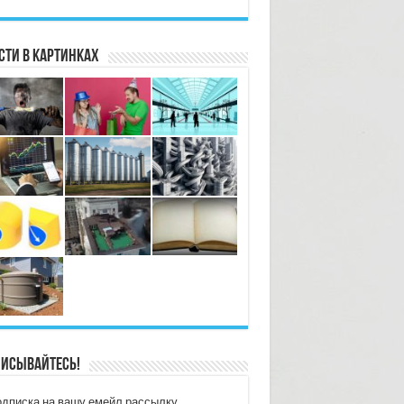
сти в картинках
исывайтесь!
дписка на вашу емейл рассылку