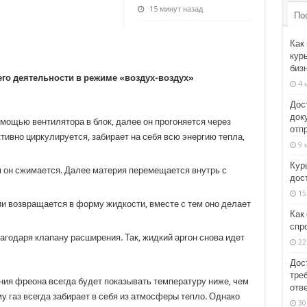
15 минут назад
По
Как
кур
биз
его деятельности в режиме «воздух-воздух»
4 
Дос
док
мощью вентилятора в блок, далее он прогоняется через
отп
тивно циркулируется, забирает на себя всю энергию тепла,
9 
Кур
ам он сжимается. Далее материя перемещается внутрь с
дос
15
ии возвращается в форму жидкости, вместе с тем оно делает
Как
спр
агодаря клапану расширения. Так, жидкий аргон снова идет
22
Дос
тре
ния фреона всегда будет показывать температуру ниже, чем
отв
 газ всегда забирает в себя из атмосферы тепло. Однако
30