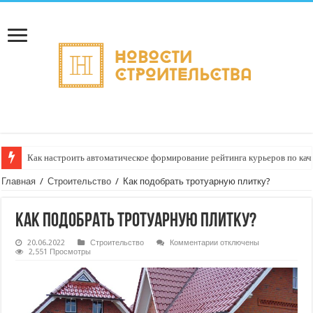
Как настроить автоматическое формирование рейтинга курьеров по кач
Главная
/
Строительство
/
Как подобрать тротуарную плитку?
Как подобрать тротуарную плитку?
к
20.06.2022
Строительство
Комментарии
отключены
записи
2,551 Просмотры
Как
подобрать
тротуарную
плитку?