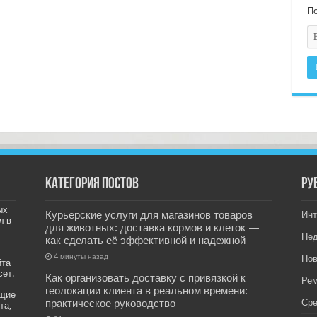
По
Категория постов
РУ
ых
Курьерские услуги для магазинов товаров
Инт
л в
для животных: доставка кормов и клеток —
Не
как сделать её эффективной и надежной
4 минуты назад
Нов
йта
сет.
Как организовать доставку с привязкой к
Рем
геолокации клиента в реальном времени:
ащие
практическое руководство
Ср
та,