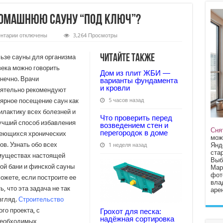
домашнюю сауну “под ключ”?
к
нтарии
отключены
3,264 Просмотры
записи
Почему
стоит
Читайте также
ьзе сауны для организма
построить
ека можно говорить
домашнюю
Дом из плит ЖБИ —
сауну “под
нечно. Врачи
варианты фундамента
ключ”?
и кровли
оятельно рекомендуют
ярное посещение саун как
5 часов назад
лактику всех болезней и
Что проверить перед
учший способ избавления
возведением стен и
Сня
перегородок в доме
меющихся хронических
мож
ов. Узнать обо всех
Янд
1 неделя назад
стар
муществах настоящей
Выб
ой бани и финской сауны
Мар
фот
ожете, если построите ее
вла
, что эта задача не так
арен
згляд.
Строительство
го проекта, с
Грохот для песка:
надёжная сортировка
необходимых