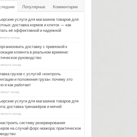
следние
Популярные
Комментарии
ьерские услуги для магазинов товаров для
отных: доставка кормов и клеток — как
лать её эффективной и надежной
минуты назад
организовать доставку с привязкой к
локации клиента в реальном времени:
ктическое руководство
 минута назад
тавка грузов с услугой «контроль
ентации и положения груза»: почему это
о и как работает
 минут назад
ьерские услуги для магазинов товаров для
рта: доставка тренажёров и мячей
 минута назад
 настроить систему резервирования
ьеров на случай форс‑мажора: практическое
оводство