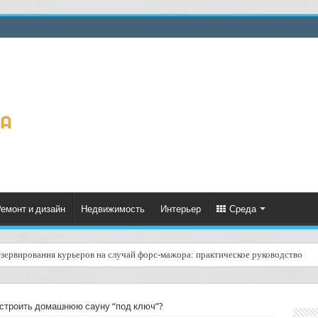
емонт и дизайн
Недвижимость
Интерьер
Среда
езервирования курьеров на случай форс‑мажора: практическое руководство
слугой «передача с актом о внешнем осмотре»: как это работает и стоит ли зак
остроить домашнюю сауну “под ключ”?