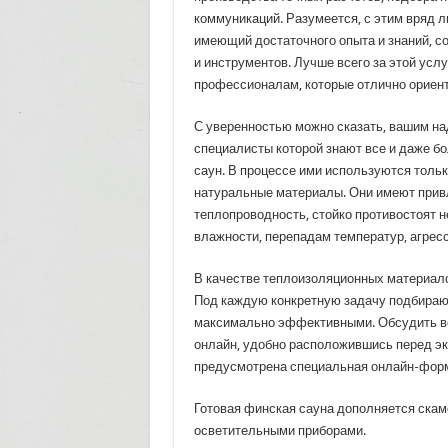
коммуникаций. Разумеется, с этим вряд л
имеющий достаточного опыта и знаний, с
и инструментов. Лучше всего за этой усл
профессионалам, которые отлично ориент
С уверенностью можно сказать, вашим на
специалисты которой знают все и даже б
саун. В процессе ими используются толь
натуральные материалы. Они имеют прив
теплопроводность, стойко противостоят 
влажности, перепадам температур, агре
В качестве теплоизоляционных материало
Под каждую конкретную задачу подбирают
максимально эффективными. Обсудить вс
онлайн, удобно расположившись перед эк
предусмотрена специальная онлайн-форм
Готовая финская сауна дополняется ска
осветительными приборами.