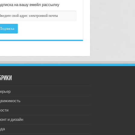
дписка на вашу емейл рассылку
брики
ерьер
движимость
ости
онт и дизайн
еда