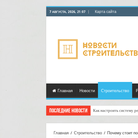
Карта сайта
7 АВГУСТА, 2026, 21:07
Главная
Новости
Строительство
Р
Последние новости
Как настроить систему р
Доставка отправлений с у
Главная
/
Строительство
/
Почему стоит п