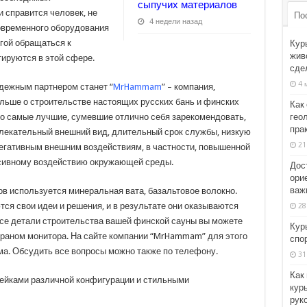
сыпучих материалов
и справится человек, не
По
4 недели назад
овременного оборудования
угой обращаться к
Кур
жив
ируются в этой сфере.
сде
4 
дежным партнером станет “
MrHammam
” – компания,
ольше о строительстве настоящих русских бань и финских
Как 
гео
ко самые лучшие, сумевшие отлично себя зарекомендовать,
пра
лекательный внешний вид, длительный срок службы, низкую
21
негативным внешним воздействиям, в частности, повышенной
ссивному воздействию окружающей среды.
Дос
ори
важн
в используется минеральная вата, базальтовое волокно.
ся свои идеи и решения, и в результате они оказываются
28
е детали строительства вашей финской сауны вы можете
Кур
раном монитора. На сайте компании “MrHammam” для этого
спо
а. Обсудить все вопросы можно также по телефону.
31
Как
мейками различной конфигурации и стильными
кур
рук