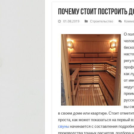
Почему стоит построить 
01.08.2019
Строительство
Комме
О пол
челов
беско
наст
регул
профи
как л
от и
недуг
преи
русск
вы см
в своем доме или квартире. Стоит отметить
проста, как может показаться на первый в
свуны
начинается с составления подробно
производства точных расчетов, подбора 