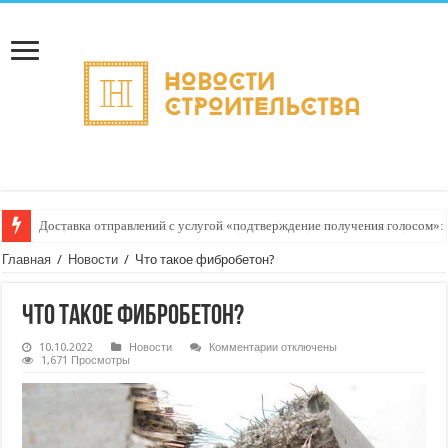
Доставка отправлений с услугой «подтверждение получения голосом»: 
Главная
/
Новости
/
Что такое фибробетон?
Что такое фибробетон?
к
10.10.2022
Новости
Комментарии
отключены
записи
1,671 Просмотры
Что
такое
фибробетон?