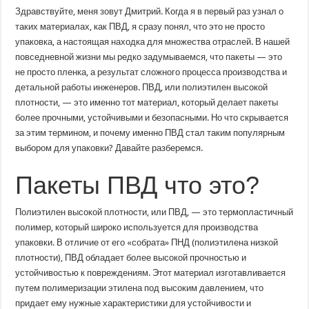
ПВД
Здравствуйте, меня зовут Дмитрий. Когда я в первый раз узнал о
что
это?
таких материалах, как ПВД, я сразу понял, что это не просто
Где
упаковка, а настоящая находка для множества отраслей. В нашей
используются
полиэтиленовые
повседневной жизни мы редко задумываемся, что пакеты — это
пакеты?
Рекомендации
не просто пленка, а результат сложного процесса производства и
по
детальной работы инженеров. ПВД, или полиэтилен высокой
выбору
упаковки
плотности, — это именно тот материал, который делает пакеты
более прочными, устойчивыми и безопасными. Но что скрывается
за этим термином, и почему именно ПВД стал таким популярным
выбором для упаковки? Давайте разберемся.
Пакеты ПВД что это?
Полиэтилен высокой плотности, или ПВД, — это термопластичный
полимер, который широко используется для производства
упаковки. В отличие от его «собрата» ПНД (полиэтилена низкой
плотности), ПВД обладает более высокой прочностью и
устойчивостью к повреждениям. Этот материал изготавливается
путем полимеризации этилена под высоким давлением, что
придает ему нужные характеристики для устойчивости и