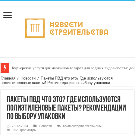
Курьерские услуги для магазинов товаров для водных видов спорта: до
Как настроить автоматическое формирование рейтинга курьеров по кач
Главная
/
Новости
/
Пакеты ПВД что это? Где используются
полиэтиленовые пакеты? Рекомендации по выбору упаковки
Пакеты ПВД что это? Где используются
полиэтиленовые пакеты? Рекомендации
по выбору упаковки
к
25.12.2024
Новости
Комментарии
отключены
записи
952 Просмотры
Пакеты