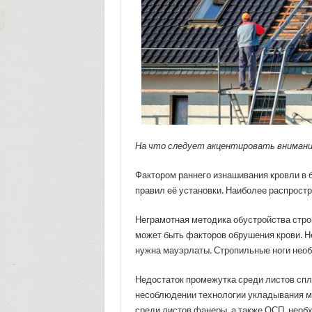
На что следует акцентировать внимани
Фактором раннего изнашивания кровли в
правил её установки. Наиболее распрос
Неграмотная методика обустройства стро
может быть факторов обрушения крови. Н
нужна мауэрлаты. Стропильные ноги нео
Недостаток промежутка среди листов сп
несоблюдении технологии укладывания мя
среди листов фанеры, а также ОСП, необ