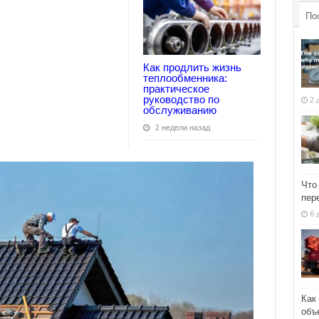
По
Как продлить жизнь
теплообменника:
практическое
руководство по
2 
обслуживанию
2 недели назад
Что
пер
6 
Как
объ