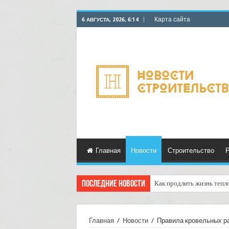
Карта сайта
6 АВГУСТА, 2026, 6:14
Главная
Новости
Строительство
Р
Последние новости
Как продлить жизнь тепл
Горбыль как дрова: недоо
Главная
/
Новости
/
Правила кровельных р