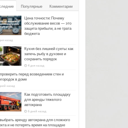
следние
Популярные
Комментарии
Цена точности: Почему
обслуживание весов — это
защита прибыли, а не трата
бюджета
дня назад
Кухня без лишней суеты: как
запечь рыбу в духовке и
сохранить порядок
4 дня назад
 проверить перед возведением стен и
егородок в доме
дней назад
Как подготовить площадку
для аренды тяжелого
автокрана
6 дней назад
 выбрать аренду автокрана для сложного
екта и не потерять время на площадке