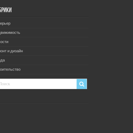
брики
ерьер
движимость
ости
онт и дизайн
еда
оительство