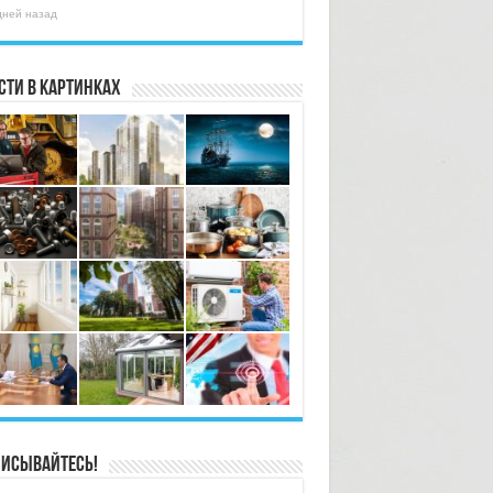
дней назад
сти в картинках
исывайтесь!