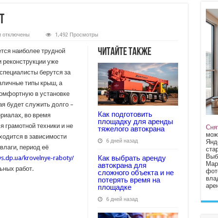
т
к
и
отключены
1,492 Просмотры
записи
Правила
Читайте также
тся наиболее трудной
кровельных
работ
и реконструкции уже
специалисты берутся за
зличные типы крыш, а
комфортную в установке
ая будет служить долго –
Как подготовить
ериалах, во время
площадку для аренды
 грамотной техники и не
Сня
тяжелого автокрана
мож
аходится в зависимости
6 дней назад
Янд
влаги, период её
стар
Выб
Как выбрать аренду
vs.dp.ua/krovelnye-raboty/
Мар
автокрана для
ьных работ.
фот
сложного объекта и не
вла
потерять время на
арен
площадке
6 дней назад