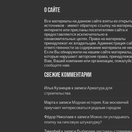
О сайте
Все материалы на данном сайте взяты из открыт
источников - имеют обратную ссылку на материа
интернете или присланы посетителями сайта и
предоставляются исключительно в
ознакомительных целях. Права на материалы
принадлежат их владельцам. Администрация са
ответственности за содержание материала не не
Если Вы обнаружили на нашем сайте материалы,
которые нарушают авторские права, принадлеж
Вам, Вашей компании или организации, пожалуйс
сообщите нам.
Свежие комментарии
Илья Кузнецов
к записи
Арматура для
строительства
Марта
к записи
Модная история. Как москвичей
приучают интересоваться родным городом
Фёдор Николаев
к записи
Можно ли укладывать
плитку на гипсовую штукатурку?
Тимофей
к записи
Выбираем лестницу-стремянк