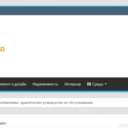
емонт и дизайн
Недвижимость
Интерьер
Среда
ообменника: практическое руководство по обслуживанию
ценённый ресурс для тепла, экономии и творчества
абот