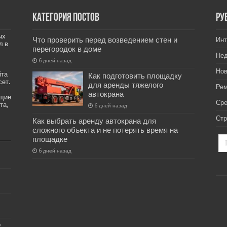
Категория постов
РУ
ых
Что проверить перед возведением стен и
Инт
л в
перегородок в доме
Не
6 дней назад
Нов
йта
Как подготовить площадку
сет.
для аренды тяжелого
Рем
автокрана
ащие
Ср
та,
6 дней назад
Стр
Как выбрать аренду автокрана для
сложного объекта и не потерять время на
площадке
6 дней назад
у