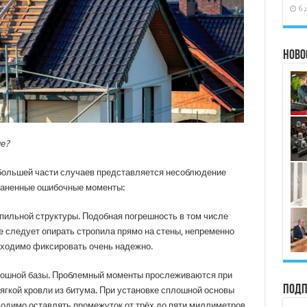
6 
Ново
е?
 большей части случаев представляется несоблюдение
траненные ошибочные моменты:
пильной структуры. Подобная погрешность в том числе
е следует опирать стропила прямо на стены, непременно
бходимо фиксировать очень надежно.
лошной базы. Проблемный моменты прослеживаются при
Подп
гкой кровли из битума. При установке сплошной основы
ходимо оставлять промежуток от трёх до пяти миллиметров,