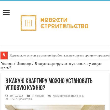
Курьерские услуги в условиях пробок: как не сорвать сроки — практиче
Главная
/
Интерьер
/
В какую квартиру можно установить угловую
кухню?
В какую квартиру можно установить
угловую кухню?
к
30.10.2022
Интерьер
Комментарии
отключены
записи
3,507 Просмотры
В
какую
квартиру